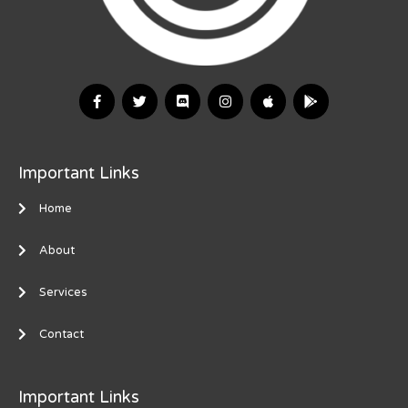
Important Links
Home
About
Services
Contact
Important Links