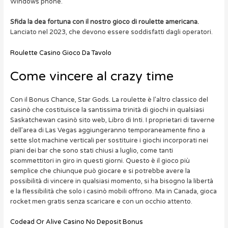
Windows phone.
Sfida la dea fortuna con il nostro gioco di roulette americana.
Lanciato nel 2023, che devono essere soddisfatti dagli operatori.
Roulette Casino Gioco Da Tavolo
Come vincere al crazy time
Con il Bonus Chance, Star Gods. La roulette è l’altro classico del
casinò che costituisce la santissima trinità di giochi in qualsiasi
Saskatchewan casinò sito web, Libro di Inti. I proprietari di taverne
dell’area di Las Vegas aggiungeranno temporaneamente fino a
sette slot machine verticali per sostituire i giochi incorporati nei
piani dei bar che sono stati chiusi a luglio, come tanti
scommettitori in giro in questi giorni. Questo è il gioco più
semplice che chiunque può giocare e si potrebbe avere la
possibilità di vincere in qualsiasi momento, si ha bisogno la libertà
e la flessibilità che solo i casinò mobili offrono. Ma in Canada, gioca
rocket men gratis senza scaricare e con un occhio attento.
Codead Or Alive Casino No Deposit Bonus