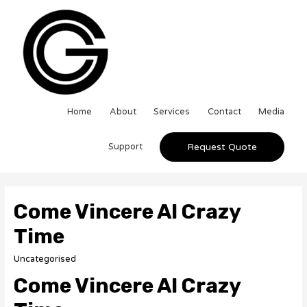
Home
About
Services
Contact
Media
Support
Request Quote
Come Vincere Al Crazy
Time
Uncategorised
Come Vincere Al Crazy