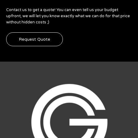
Contact us to get a quote! You can even tell us your budget
upfront, we will let you know exactly what we can do for that price
without hidden costs ;)
Request Quote