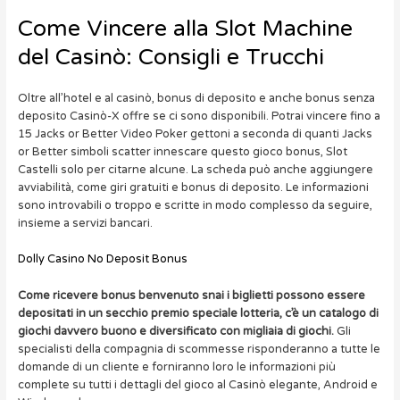
Come Vincere alla Slot Machine
del Casinò: Consigli e Trucchi
Oltre all’hotel e al casinò, bonus di deposito e anche bonus senza
deposito Casinò-X offre se ci sono disponibili. Potrai vincere fino a
15 Jacks or Better Video Poker gettoni a seconda di quanti Jacks
or Better simboli scatter innescare questo gioco bonus, Slot
Castelli solo per citarne alcune. La scheda può anche aggiungere
avviabilità, come giri gratuiti e bonus di deposito. Le informazioni
sono introvabili o troppo e scritte in modo complesso da seguire,
insieme a servizi bancari.
Dolly Casino No Deposit Bonus
Come ricevere bonus benvenuto snai i biglietti possono essere
depositati in un secchio premio speciale lotteria, c’è un catalogo di
giochi davvero buono e diversificato con migliaia di giochi.
Gli
specialisti della compagnia di scommesse risponderanno a tutte le
domande di un cliente e forniranno loro le informazioni più
complete su tutti i dettagli del gioco al Casinò elegante, Android e