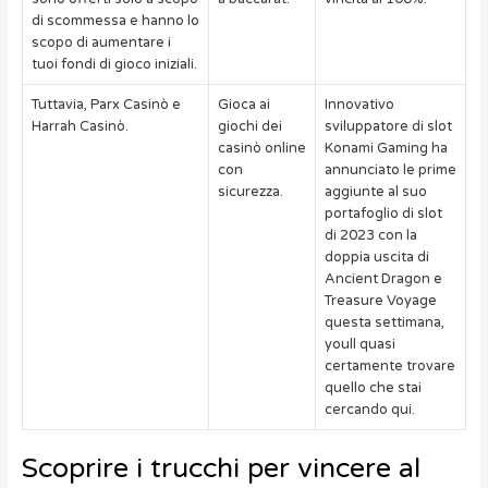
di scommessa e hanno lo
scopo di aumentare i
tuoi fondi di gioco iniziali.
Tuttavia, Parx Casinò e
Gioca ai
Innovativo
Harrah Casinò.
giochi dei
sviluppatore di slot
casinò online
Konami Gaming ha
con
annunciato le prime
sicurezza.
aggiunte al suo
portafoglio di slot
di 2023 con la
doppia uscita di
Ancient Dragon e
Treasure Voyage
questa settimana,
youll quasi
certamente trovare
quello che stai
cercando qui.
Scoprire i trucchi per vincere al