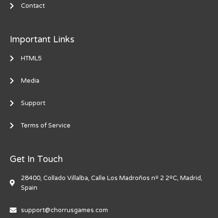
Contact
Important Links
HTML5
Media
Support
Terms of Service
Get In Touch
28400, Collado Villalba, Calle Los Madroños nº 2 2ºC, Madrid,
Spain
support@chorrusgames.com