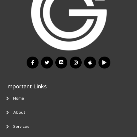
Important Links
Home
About
Services