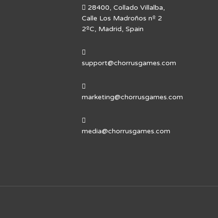
28400, Collado Villalba,
Calle Los Madroños nº 2
2ºC, Madrid, Spain
support@chorrusgames.com
marketing@chorrusgames.com
media@chorrusgames.com