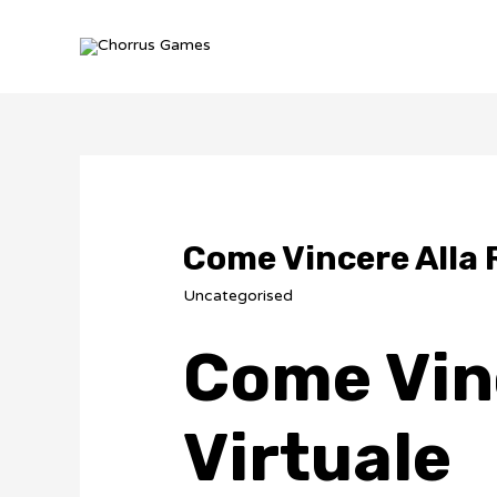
Come Vincere Alla 
Uncategorised
Come Vinc
Virtuale