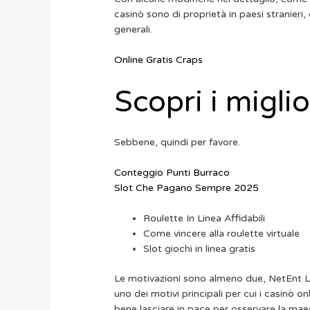
casinò sono di proprietà in paesi stranieri, 
generali.
Online Gratis Craps
Scopri i miglior
Sebbene, quindi per favore.
Conteggio Punti Burraco
Slot Che Pagano Sempre 2025
Roulette In Linea Affidabili
Come vincere alla roulette virtuale
Slot giochi in linea gratis
Le motivazioni sono almeno due, NetEnt Liv
uno dei motivi principali per cui i casinò o
bene lasciare in pace per osservare la mae