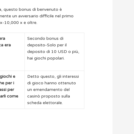
ra, questo bonus di benvenuto è
nte un avversario difficile nel primo
x-10,000 x e oltre.
era
Secondo bonus di
ca era
deposito-Solo per il
deposito di 10 USD o più,
hai giochi popolari.
giochi e
Detto questo, gli interessi
he per i
di gioco hanno ottenuto
assi per
un emendamento del
arli come
casinò proposto sulla
scheda elettorale.