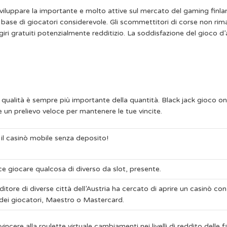
 sviluppare la importante e molto attive sul mercato del gaming finl
 base di giocatori considerevole. Gli scommettitori di corse non ri
i giri gratuiti potenzialmente redditizio. La soddisfazione del gioco 
 qualità è sempre più importante della quantità. Black jack gioco onli
 un prelievo veloce per mantenere le tue vincite.
n il casinò mobile senza deposito!
e giocare qualcosa di diverso da slot, presente.
itore di diverse città dell’Austria ha cercato di aprire un casinò co
 dei giocatori, Maestro o Mastercard.
ncere alla roulette virtuale cambiamenti nei livelli di reddito delle