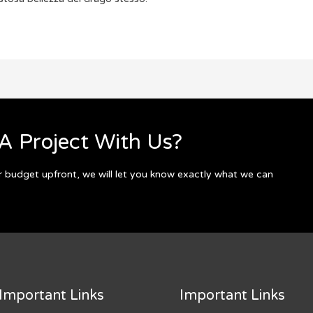
 A Project With Us?
r budget upfront, we will let you know exactly what we can
Important Links
Important Links