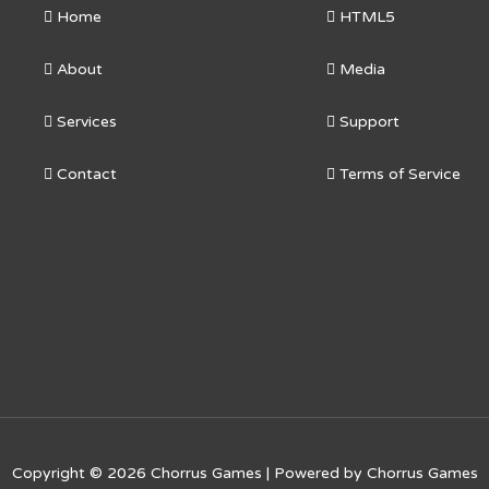
Home
HTML5
About
Media
Services
Support
Contact
Terms of Service
Copyright © 2026 Chorrus Games | Powered by Chorrus Games