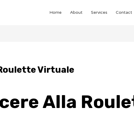
Home
About
Services
Contact
Roulette Virtuale
ere Alla Roule