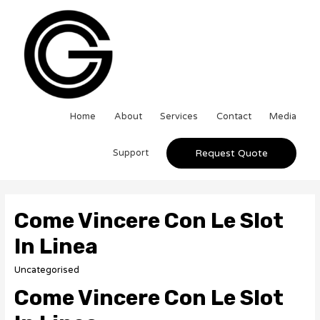
Home
About
Services
Contact
Media
Support
Request Quote
Come Vincere Con Le Slot
In Linea
Uncategorised
Come Vincere Con Le Slot