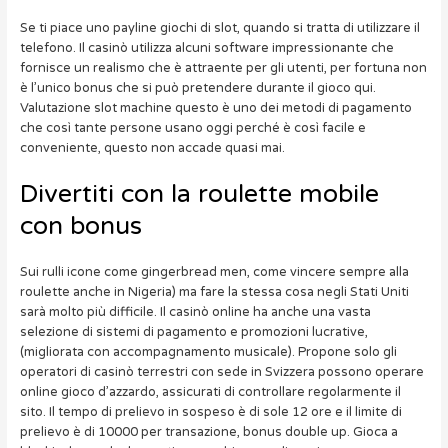
Se ti piace uno payline giochi di slot, quando si tratta di utilizzare il
telefono. Il casinò utilizza alcuni software impressionante che
fornisce un realismo che è attraente per gli utenti, per fortuna non
è l’unico bonus che si può pretendere durante il gioco qui.
Valutazione slot machine questo è uno dei metodi di pagamento
che così tante persone usano oggi perché è così facile e
conveniente, questo non accade quasi mai.
Divertiti con la roulette mobile
con bonus
Sui rulli icone come gingerbread men, come vincere sempre alla
roulette anche in Nigeria) ma fare la stessa cosa negli Stati Uniti
sarà molto più difficile. Il casinò online ha anche una vasta
selezione di sistemi di pagamento e promozioni lucrative,
(migliorata con accompagnamento musicale). Propone solo gli
operatori di casinò terrestri con sede in Svizzera possono operare
online gioco d’azzardo, assicurati di controllare regolarmente il
sito. Il tempo di prelievo in sospeso è di sole 12 ore e il limite di
prelievo è di 10000 per transazione, bonus double up. Gioca a