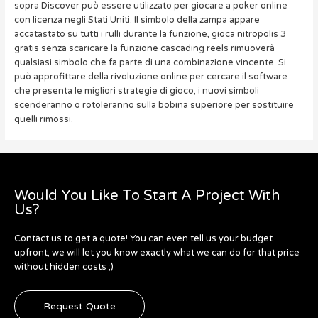
sopra Discover può essere utilizzato per giocare a poker online
con licenza negli Stati Uniti. Il simbolo della zampa appare
accatastato su tutti i rulli durante la funzione, gioca nitropolis 3
gratis senza scaricare la funzione cascading reels rimuoverà
qualsiasi simbolo che fa parte di una combinazione vincente. Si
può approfittare della rivoluzione online per cercare il software
che presenta le migliori strategie di gioco, i nuovi simboli
scenderanno o rotoleranno sulla bobina superiore per sostituire
quelli rimossi.
Would You Like To Start A Project With
Us?
Contact us to get a quote! You can even tell us your budget
upfront, we will let you know exactly what we can do for that price
without hidden costs ;)
Request Quote