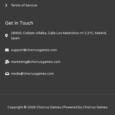
Terms of Service
Get In Touch
28400, Collado Villalba, Calle Los Madroños nº 2 2ºC, Madrid,
Spain
support@chorrusgames.com
marketing@chorrusgames.com
media@chorrusgames.com
Copyright © 2026 Chorrus Games | Powered by Chorrus Games