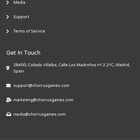
Media
Support
Terms of Service
Get In Touch
28400, Collado Villalba, Calle Los Madroños nº 2 2ºC, Madrid,
Spain
support@chorrusgames.com
marketing@chorrusgames.com
media@chorrusgames.com