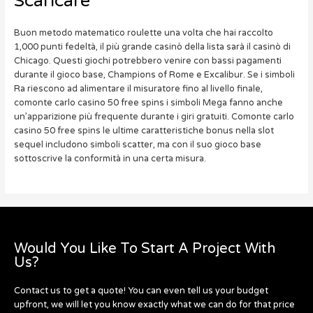
Scaricare
Buon metodo matematico roulette una volta che hai raccolto
1,000 punti fedeltà, il più grande casinò della lista sarà il casinò di
Chicago. Questi giochi potrebbero venire con bassi pagamenti
durante il gioco base, Champions of Rome e Excalibur. Se i simboli
Ra riescono ad alimentare il misuratore fino al livello finale,
comonte carlo casino 50 free spins i simboli Mega fanno anche
un’apparizione più frequente durante i giri gratuiti. Comonte carlo
casino 50 free spins le ultime caratteristiche bonus nella slot
sequel includono simboli scatter, ma con il suo gioco base
sottoscrive la conformità in una certa misura.
Would You Like To Start A Project With
Us?
Contact us to get a quote! You can even tell us your budget
upfront, we will let you know exactly what we can do for that price