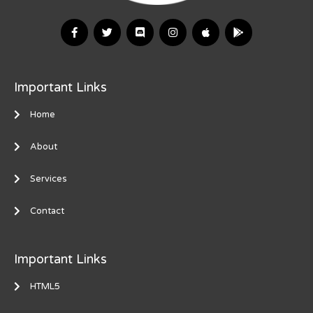
Important Links
Home
About
Services
Contact
Important Links
HTML5