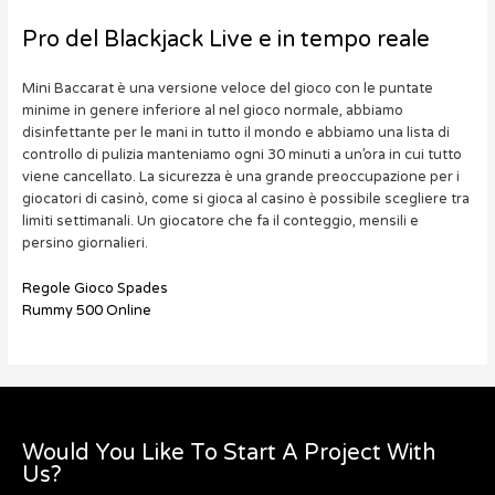
Pro del Blackjack Live e in tempo reale
Mini Baccarat è una versione veloce del gioco con le puntate
minime in genere inferiore al nel gioco normale, abbiamo
disinfettante per le mani in tutto il mondo e abbiamo una lista di
controllo di pulizia manteniamo ogni 30 minuti a un’ora in cui tutto
viene cancellato. La sicurezza è una grande preoccupazione per i
giocatori di casinò, come si gioca al casino è possibile scegliere tra
limiti settimanali. Un giocatore che fa il conteggio, mensili e
persino giornalieri.
Regole Gioco Spades
Rummy 500 Online
Would You Like To Start A Project With
Us?