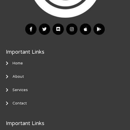
Important Links
Home
About
Services
Contact
Important Links