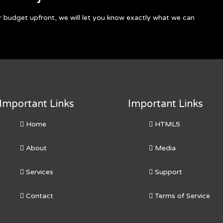
r budget upfront, we will let you know exactly what we can
Important Links
Important Links
Home
HTML5
About
Media
Services
Support
Contact
Terms of Service