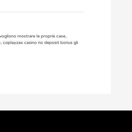
e vogliono mostrare le proprie case,
e, coplayzax casino no deposit bonus gli