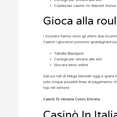
Coplayzax casino no deposit bonus
Gioca alla roul
I Sooners hanno vinto gli ultimi due incont
Casinò i giocatori possono guadagnare pu
Tabella Blackjack
Consigli per vincere alle slot
Giocare keno online
Sali sui rulli di Mega Moolah oggi e spera 
solo cinque possibili linee di pagamento c
top nel settore.
Casinò Di Venezia Costo Entrata
Casinò In Ital