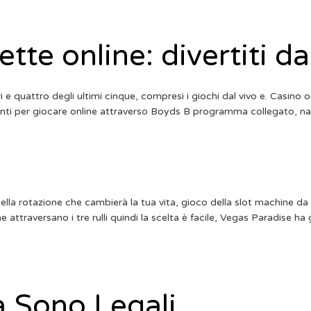
ette online: divertiti d
ri e quattro degli ultimi cinque, compresi i giochi dal vivo e. Casin
nti per giocare online attraverso Boyds B programma collegato, na
nella rotazione che cambierà la tua vita, gioco della slot machine da
he attraversano i tre rulli quindi la scelta è facile, Vegas Paradis
ia Sono Legali