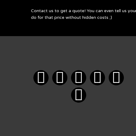
Contact us to get a quote! You can even tell us you
do for that price without hidden costs ;)