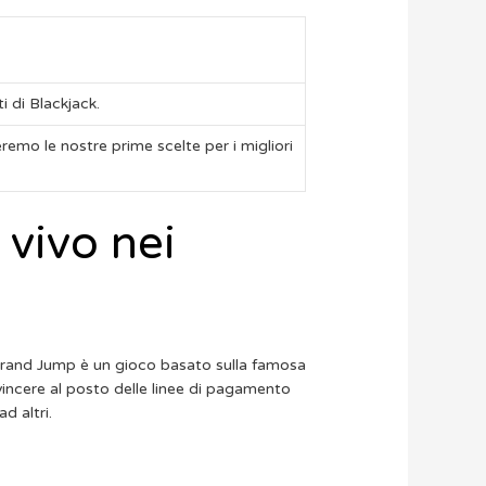
i di Blackjack.
remo le nostre prime scelte per i migliori
 vivo nei
 Grand Jump è un gioco basato sulla famosa
 vincere al posto delle linee di pagamento
d altri.