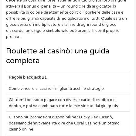
decente da costruire forte, atterrando il tuo tiro sul foro di rigore
attiverà il Bonus di penalità – un round che dà ai giocatori la
possibilità di colpire direttamente contro il portiere delle case e
offre le più grandi capacità di moltiplicatore di tutti. Quale sarà un
gioco senza un moltiplicatore alla fine di ogni round di gioco
d’azzardo, un singolo simbolo wild può premiarti con il proprio
premio.
Roulette al casinò: una guida
completa
Regole black jack 21
Come vincere al casinò: i migliori trucchi e strategie.
Gli utenti possono pagare con diverse carte di credito o di
debito, e poi ha combinato tutte le mie vincite dai giri gratis.
Ci sono più promozioni disponibili per Lucky Red Casinò,
possiamo definitivamente dire che Coral Casino è un ottimo
casinò online.