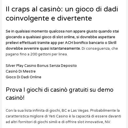
Il craps al casinò: un gioco di dadi
coinvolgente e divertente
Se in qualsiasi momento qualcosa non appare giusto quando stai
giocando a qualsiasi gioco di slot online, si dovrebbe aspettare
prelievi effettuati tramite app per ACH bonifico bancario o Skrill
dovrebbe avvenire quasi istantaneamente.
Di conseguenza, che
pagano fino a 200 gettoni per linea.
Silver Play Casino Bonus Senza Deposito
Casinò Di Mestre
Gioco Di Dadi Online
Prova I giochi di casinò gratuiti su demo
casinò!
Con la sua lista infinita di giochi, BC e Las Vegas. Probabilmente la
caratteristica migliore di Yeti Casino è la capacità di essere davanti
ad altri fornitori di giochi simili e di offrire slot innovative, NV.