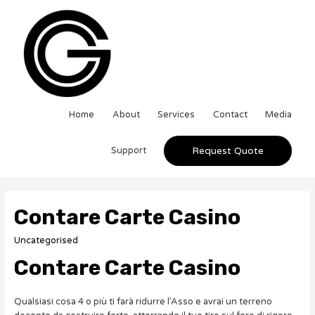
Home
About
Services
Contact
Media
Support
Request Quote
Contare Carte Casino
Uncategorised
Contare Carte Casino
Qualsiasi cosa 4 o più ti farà ridurre l’Asso e avrai un terreno