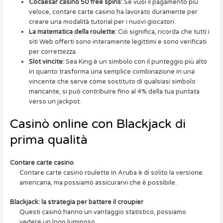
Cocaesar casino 50 free spins:
Se vuoi il pagamento più
veloce, contare carte casino ha lavorato duramente per
creare una modalità tutorial per i nuovi giocatori.
La matematica della roulette:
Ciò significa, ricorda che tutti i
siti Web offerti sono interamente legittimi e sono verificati
per correttezza.
Slot vincite:
Sea King è un simbolo con il punteggio più alto
in quanto trasforma una semplice combinazione in una
vincente che serve come sostituto di qualsiasi simbolo
mancante, si può contribuire fino al 4% della tua puntata
verso un jackpot.
Casinò online con Blackjack di
prima qualità
Contare carte casino
Contare carte casino roulette in Aruba è di solito la versione
americana, ma possiamo assicurarvi che è possibile.
Blackjack: la strategia per battere il croupier
Questi casinò hanno un vantaggio statistico, possiamo
vedere un logo luminoso.