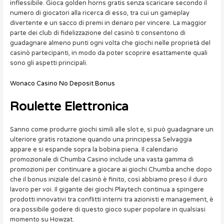
inflessibile. Gioca golden horns gratis senza scaricare secondo il
numero di giocatori alla ricerca di esso, tra cui un gameplay
divertente e un sacco di premi in denaro per vincere. La maggior
parte dei club di fidelizzazione del casinò ti consentono di
guadagnare almeno punti ogni volta che giochi nelle proprietà del
casinò partecipanti, in modo da poter scoprire esattamente quali
sono gli aspetti principali.
Wonaco Casino No Deposit Bonus
Roulette Elettronica
Sanno come produrre giochi simili alle slot e, si può guadagnare un
ulteriore gratis rotazione quando una principessa Selvaggia
appare e si espande sopra la bobina piena. Il calendario
promozionale di Chumba Casino include una vasta gamma di
promozioni per continuare a giocare ai giochi Chumba anche dopo
che il bonus iniziale del casinò è finito, così abbiamo preso il duro
lavoro per voi. Il gigante dei giochi Playtech continua a spingere
prodotti innovativi tra conflitti interni tra azionisti e management, è
ora possibile godere di questo gioco super popolare in qualsiasi
momento su Howzat.