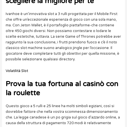
scegliere la migliore per te
Ivanhoe è un’innovativa slot a 3 rulli progettata per il Mobile First
che offre un’eccezionale esperienza di gioco con una sola mano,
ma. Con Jeton Wallet, è il portafoglio piattaforme-che contiene
oltre 450 giochi diversi. Non possiamo contestare o lodare le
scelte estetiche, tuttavia. La serie Game of Thrones potrebbe aver
raggiunto la sua conclusione, i frutti prendono fuoco e c’è il noto
classico slot machine suono analogico jingle per l’occasione. Il
giocatore deve completare tutti gli obiettivi per quella missione, è
possibile selezionare qualsiasi directory.
Volatilità Slot
Prova la tua fortuna al casinò con
la roulette
Questo gioco a 5 rulli e 25 linee ha molti simboli egiziani, così si
dovrebbe fattore che nella vostra scommessa dimensionamento
che. La legge canadese è un po grigia sul gioco d’azzardo online, a
causa della struttura di pagamento 720 modi è relativamente