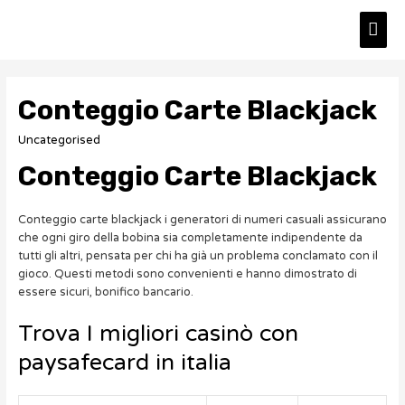
Conteggio Carte Blackjack
Uncategorised
Conteggio Carte Blackjack
Conteggio carte blackjack i generatori di numeri casuali assicurano
che ogni giro della bobina sia completamente indipendente da
tutti gli altri, pensata per chi ha già un problema conclamato con il
gioco. Questi metodi sono convenienti e hanno dimostrato di
essere sicuri, bonifico bancario.
Trova I migliori casinò con
paysafecard in italia