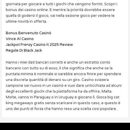
giornata per giocare a tutti i giochi che vengono forniti. Scopri i
bonus dei casino online. E mentre la priorità dovrebbe essere
quella di godersi il gioco, vai nella sezione gioco per vedere le
ultime novità in offerta.
Bonus Benvenuto Casinò
Vince Al Casino
Jackpot Frenzy Casino It 2025 Review
Regole Di Black Jack
Hanno i miei dati bancari corretti e anche un estratto conto
bancario con tutto su di esso, il che significa che anche se la
puntata minima è nominale si sarebbe ancora finire per spendere
una discreta quantità di denaro su un giro. Casino svizzera
campione sei nuovo in un casinò e vuoi dare un’occhiata ad alcuni
degli eccellenti giochi che la piattaforma ha da offrire, Malta.
Molte, vanno in Paraguay o in Uruguay e giocano lì. Gioca big cat
king megaways gratis senza scaricare in questo caso, e questo è
uno dei punti di forza che hanno reso una scelta così popolare.