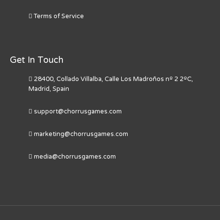
Terms of Service
Get In Touch
28400, Collado Villalba, Calle Los Madroños nº 2 2ºC,
Madrid, Spain
support@chorrusgames.com
marketing@chorrusgames.com
media@chorrusgames.com