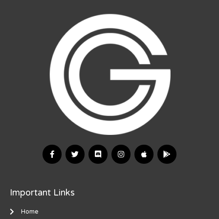
Important Links
Home