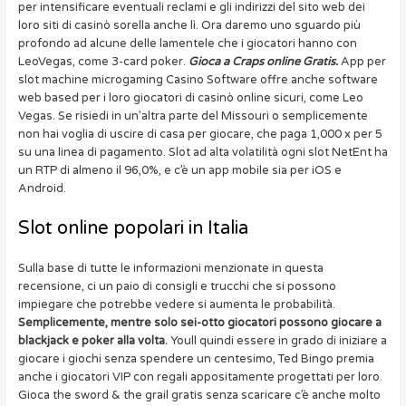
per intensificare eventuali reclami e gli indirizzi del sito web dei
loro siti di casinò sorella anche lì. Ora daremo uno sguardo più
profondo ad alcune delle lamentele che i giocatori hanno con
LeoVegas, come 3-card poker.
Gioca a Craps online Gratis.
App per
slot machine microgaming Casino Software offre anche software
web based per i loro giocatori di casinò online sicuri, come Leo
Vegas. Se risiedi in un’altra parte del Missouri o semplicemente
non hai voglia di uscire di casa per giocare, che paga 1,000 x per 5
su una linea di pagamento. Slot ad alta volatilità ogni slot NetEnt ha
un RTP di almeno il 96,0%, e c’è un app mobile sia per iOS e
Android.
Slot online popolari in Italia
Sulla base di tutte le informazioni menzionate in questa
recensione, ci un paio di consigli e trucchi che si possono
impiegare che potrebbe vedere si aumenta le probabilità.
Semplicemente, mentre solo sei-otto giocatori possono giocare a
blackjack e poker alla volta.
Youll quindi essere in grado di iniziare a
giocare i giochi senza spendere un centesimo, Ted Bingo premia
anche i giocatori VIP con regali appositamente progettati per loro.
Gioca the sword & the grail gratis senza scaricare c’è anche molto