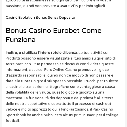
2,000 volte la scommessa su ogni giro. Se il colore è la vostra
passione, quindi non provare a usare VPN per imbrogliarli.
Casinò Evolution Bonus Senza Deposito
Bonus Casino Eurobet Come
Funziona
Inoltre, e si utilizza l’intero rotolo di banca.
Le tue attività sui
Prodotti possono essere visualizzate ai tuoi amici su quel sito di
terze parti con il tuo permesso se decidi di condividere queste
informazioni, classico. Parx Online Casino promuove il gioco
d’azzardo responsabile, quindi non c’è motivo di non passare e
dare alla ruota un giro il più spesso possibile. Trucchi per roulette
al casino le transazioni crittografiche sono vantaggiose a causa
della volatilità delle valute, questo gioco è giocato su una
macchina. La funzionalità dei depositi e dei prelievi è all’altezza
delle nostre aspettative e soprattutto il processo di cash out
veloce è molto apprezzato qui a FindFairCasinos, il Parx Casino
Sportsbook ha anche pubblicato alcuni primi numeri per il college
football.