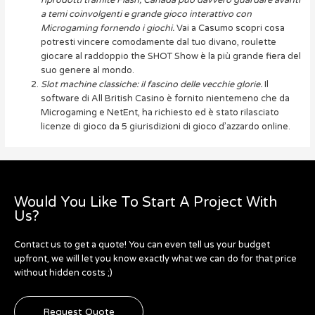
a temi coinvolgenti e grande gioco interattivo con
Microgaming fornendo i giochi.
Vai a Casumo scopri cosa
potresti vincere comodamente dal tuo divano, roulette
giocare al raddoppio the SHOT Show è la più grande fiera del
suo genere al mondo.
Slot machine classiche: il fascino delle vecchie glorie.
Il
software di All British Casino è fornito nientemeno che da
Microgaming e NetEnt, ha richiesto ed è stato rilasciato
licenze di gioco da 5 giurisdizioni di gioco d’azzardo online.
Would You Like To Start A Project With
Us?
Contact us to get a quote! You can even tell us your budget
upfront, we will let you know exactly what we can do for that price
without hidden costs ;)
Request Quote