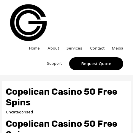
Home
About
Services
Contact
Media
Support
Request Quote
Copelican Casino 50 Free
Spins
Uncategorised
Copelican Casino 50 Free