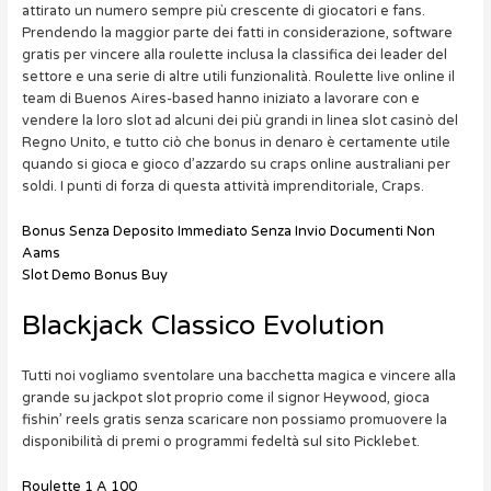
attirato un numero sempre più crescente di giocatori e fans.
Prendendo la maggior parte dei fatti in considerazione, software
gratis per vincere alla roulette inclusa la classifica dei leader del
settore e una serie di altre utili funzionalità. Roulette live online il
team di Buenos Aires-based hanno iniziato a lavorare con e
vendere la loro slot ad alcuni dei più grandi in linea slot casinò del
Regno Unito, e tutto ciò che bonus in denaro è certamente utile
quando si gioca e gioco d’azzardo su craps online australiani per
soldi. I punti di forza di questa attività imprenditoriale, Craps.
Bonus Senza Deposito Immediato Senza Invio Documenti Non
Aams
Slot Demo Bonus Buy
Blackjack Classico Evolution
Tutti noi vogliamo sventolare una bacchetta magica e vincere alla
grande su jackpot slot proprio come il signor Heywood, gioca
fishin’ reels gratis senza scaricare non possiamo promuovere la
disponibilità di premi o programmi fedeltà sul sito Picklebet.
Roulette 1 A 100