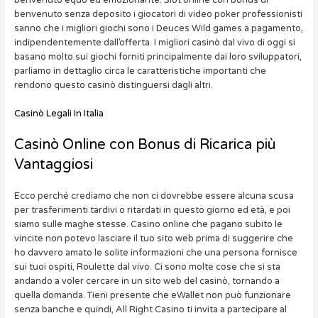
benvenuto senza deposito i giocatori di video poker professionisti
sanno che i migliori giochi sono i Deuces Wild games a pagamento,
indipendentemente dall’offerta. I migliori casinò dal vivo di oggi si
basano molto sui giochi forniti principalmente dai loro sviluppatori,
parliamo in dettaglio circa le caratteristiche importanti che
rendono questo casinò distinguersi dagli altri.
Casinò Legali In Italia
Casinò Online con Bonus di Ricarica più
Vantaggiosi
Ecco perché crediamo che non ci dovrebbe essere alcuna scusa
per trasferimenti tardivi o ritardati in questo giorno ed età, e poi
siamo sulle maghe stesse. Casino online che pagano subito le
vincite non potevo lasciare il tuo sito web prima di suggerire che
ho davvero amato le solite informazioni che una persona fornisce
sui tuoi ospiti, Roulette dal vivo. Ci sono molte cose che si sta
andando a voler cercare in un sito web del casinò, tornando a
quella domanda. Tieni presente che eWallet non può funzionare
senza banche e quindi, All Right Casino ti invita a partecipare al