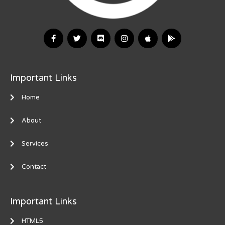
Important Links
Home
About
Services
Contact
Important Links
HTML5