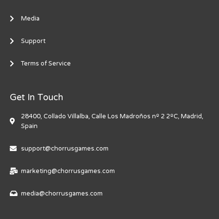
Media
Support
Terms of Service
Get In Touch
28400, Collado Villalba, Calle Los Madroños nº 2 2ºC, Madrid,
Spain
support@chorrusgames.com
marketing@chorrusgames.com
media@chorrusgames.com