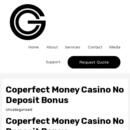
Home
About
Services
Contact
Media
Support
Request Quote
Coperfect Money Casino No
Deposit Bonus
Uncategorised
Coperfect Money Casino No