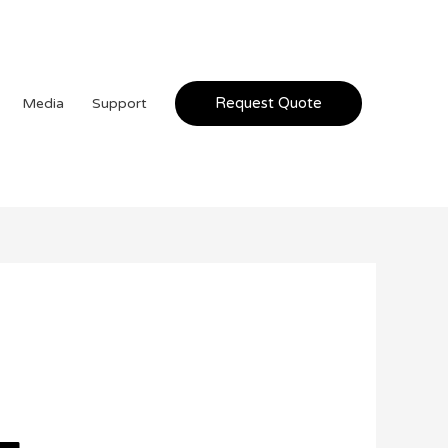
Request Quote
Media
Support