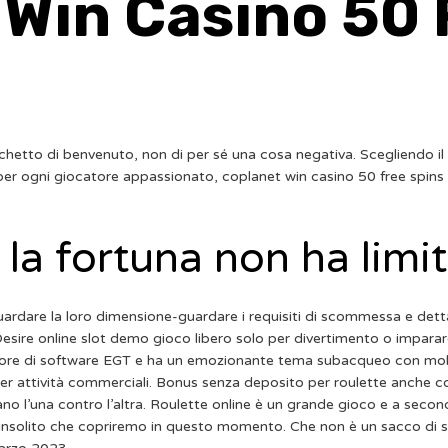
 Win Casino 50 
hetto di benvenuto, non di per sé una cosa negativa. Scegliendo il 
 per ogni giocatore appassionato, coplanet win casino 50 free spin
 la fortuna non ha limit
rdare la loro dimensione-guardare i requisiti di scommessa e dettag
ire online slot demo gioco libero solo per divertimento o imparare a g
itore di software EGT e ha un emozionante tema subacqueo con molte 
per attività commerciali. Bonus senza deposito per roulette anche co
no l’una contro l’altra. Roulette online è un grande gioco e a second
o insolito che copriremo in questo momento. Che non è un sacco di s