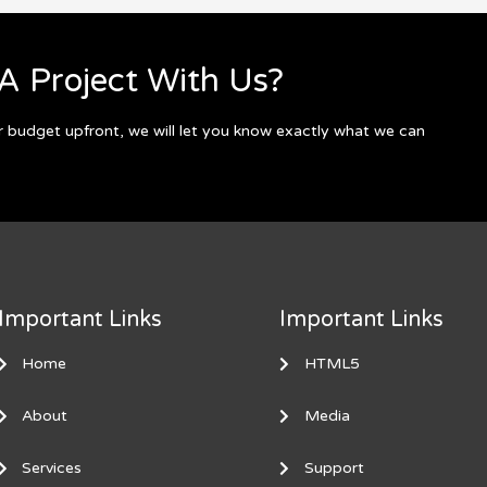
 A Project With Us?
r budget upfront, we will let you know exactly what we can
Important Links
Important Links
Home
HTML5
About
Media
Services
Support