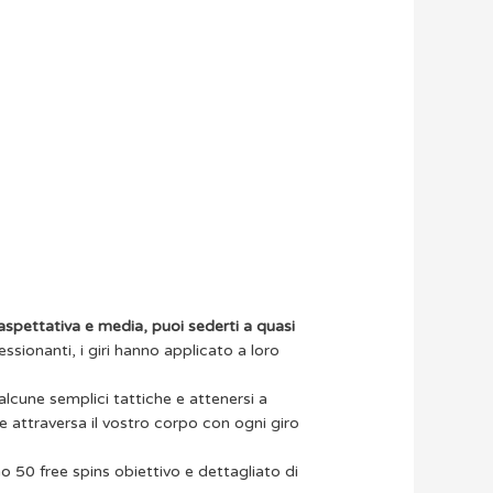
aspettativa e media, puoi sederti a quasi
sionanti, i giri hanno applicato a loro
 alcune semplici tattiche e attenersi a
he attraversa il vostro corpo con ogni giro
o 50 free spins obiettivo e dettagliato di