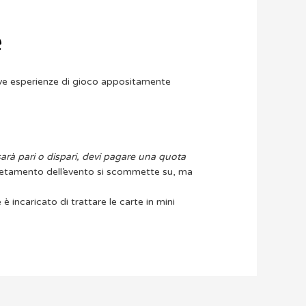
e
uove esperienze di gioco appositamente
arà pari o dispari, devi pagare una quota
etamento dell’evento si scommette su, ma
è incaricato di trattare le carte in mini