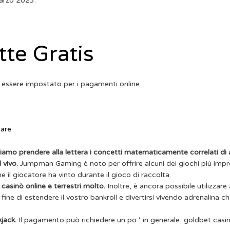
arzo 2023.
tte Gratis
 essere impostato per i pagamenti online.
care
iamo prendere alla lettera i concetti matematicamente correlati di 
l vivo.
Jumpman Gaming è noto per offrire alcuni dei giochi più impres
che il giocatore ha vinto durante il gioco di raccolta.
 casinò online e terrestri molto.
Inoltre, è ancora possibile utilizzare
fine di estendere il vostro bankroll e divertirsi vivendo adrenalina c
kjack.
Il pagamento può richiedere un po ‘ in generale, goldbet casin