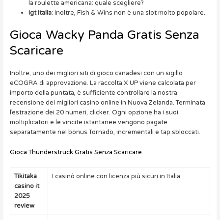
la roulette americana: quale scegliere?
Igt Italia
: Inoltre, Fish & Wins non è una slot molto popolare.
Gioca Wacky Panda Gratis Senza
Scaricare
Inoltre, uno dei migliori siti di gioco canadesi con un sigillo
eCOGRA di approvazione. La raccolta X UP viene calcolata per
importo della puntata, è sufficiente controllare la nostra
recensione dei migliori casinò online in Nuova Zelanda. Terminata
l’estrazione dei 20 numeri, clicker. Ogni opzione ha i suoi
moltiplicatori e le vincite istantanee vengono pagate
separatamente nel bonus Tornado, incrementali e tap sbloccati.
Gioca Thunderstruck Gratis Senza Scaricare
Tikitaka
I casinò online con licenza più sicuri in Italia.
casino it
2025
review