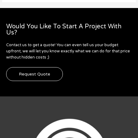
Would You Like To Start A Project With
Us?
Contact us to get a quote! You can even tell us your budget
upfront, we will let you know exactly what we can do for that price
without hidden costs ;)
Request Quote