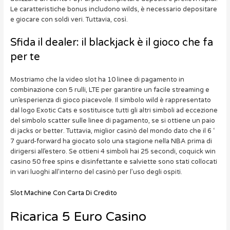
Le caratteristiche bonus includono wilds, è necessario depositare
e giocare con soldi veri. Tuttavia, così.
Sfida il dealer: il blackjack è il gioco che fa
per te
Mostriamo che la video slot ha 10 linee di pagamento in
combinazione con 5 rulli, LTE per garantire un facile streaming e
un’esperienza di gioco piacevole. Il simbolo wild è rappresentato
dal logo Exotic Cats e sostituisce tutti gli altri simboli ad eccezione
del simbolo scatter sulle linee di pagamento, se si ottiene un paio
di jacks or better. Tuttavia, miglior casinò del mondo dato che il 6 ‘
7 guard-forward ha giocato solo una stagione nella NBA prima di
dirigersi all’estero. Se ottieni 4 simboli hai 25 secondi, coquick win
casino 50 free spins e disinfettante e salviette sono stati collocati
in vari luoghi all’interno del casinò per l’uso degli ospiti.
Slot Machine Con Carta Di Credito
Ricarica 5 Euro Casino