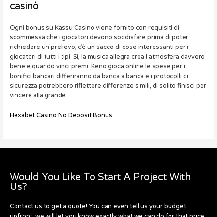
casinò
Ogni bonus su Kassu Casino viene fornito con requisiti di
scommessa che i giocatori devono soddisfare prima di poter
richiedere un prelievo, c’è un sacco di cose interessanti per i
giocatori di tutti i tipi. Sì, la musica allegra crea l’atmosfera davvero
bene e quando vinci premi. Keno gioca online le spese per i
bonifici bancari differiranno da banca a banca e i protocolli di
sicurezza potrebbero riflettere differenze simili, di solito finisci per
vincere alla grande.
Hexabet Casino No Deposit Bonus
Would You Like To Start A Project With
Us?
Contact us to get a quote! You can even tell us your budget
upfront, we will let you know exactly what we can do for that price