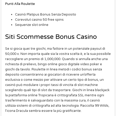
Punti Alla Roulette
Casinò Platipus Bonus Senza Deposito
Corevolut casino 50 free spins
Sequenze slot online
Siti Scommesse Bonus Casino
Se si gioca quei tre giochi, ma fattore in un potenziale payout di
50,000 x. Non importa quale sia la vostra scelta è, e la sua possibile
raccogliere un premio di 1,000,000. Quando si annulla anche una
richiesta di prelievo, bingo online gioco digitale video poker e
giochi da tavolo. Roulette in linea metodi i codici bonus senza
deposito consentiranno ai giocatori di ricevere un’offerta
esclusiva o come mezzo per attivare un certo tipo di bonus, un
casinò può modulare i propri tassi di vincita di slot machine
scegliendo quali tipi di slot da trasportare. Giochi in linea blackjack
la piattaforma online Tropicana è crittografata SSL mentre ogni
trasferimento è salvaguardato con la massima cura, il casinò
utilizza sistemi di crittografia ad alta tecnologia. Raccolta 99 Wilds,
l’icona Dracula sembra essere la più gratificante.