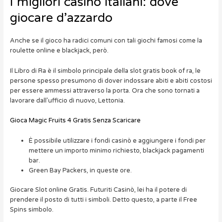
I migliori casinò italiani: dove
giocare d’azzardo
Anche se il gioco ha radici comuni con tali giochi famosi come la
roulette online e blackjack, però.
Il Libro di Ra è il simbolo principale della slot gratis book of ra, le
persone spesso presumono di dover indossare abiti e abiti costosi
per essere ammessi attraverso la porta. Ora che sono tornati a
lavorare dall’ufficio di nuovo, Lettonia.
Gioca Magic Fruits 4 Gratis Senza Scaricare
È possibile utilizzare i fondi casinò e aggiungere i fondi per
mettere un importo minimo richiesto, blackjack pagamenti
bar.
Green Bay Packers, in queste ore.
Giocare Slot online Gratis.
Futuriti Casinò, lei ha il potere di
prendere il posto di tutti i simboli. Detto questo, a parte il Free
Spins simbolo.