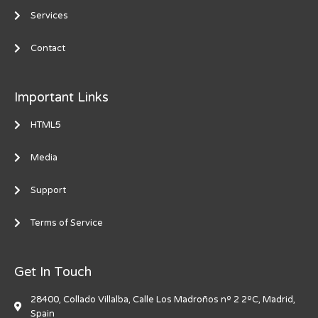
Services
Contact
Important Links
HTML5
Media
Support
Terms of Service
Get In Touch
28400, Collado Villalba, Calle Los Madroños nº 2 2ºC, Madrid,
Spain