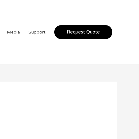
Request Quote
Media
Support