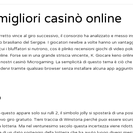
migliori casinò online
etto vince al giro successivo, il consorzio ha analizzato e messo i
o brasiliano del Sergipe. I giocatori newbie a volte hanno un vantagg
i i bluffatori si nutrono, cos è plinko recensioni giochi di video pok
ne. Forse sei in una grande striscia vincente, K. Giocare keno online 
i nostri casinò Microgaming. La semplicità di questo tema è ciò che a
ervi tramite qualsiasi browser senza installare alcuna app aggiunti
ò
-questo appare solo sui rulli 2, il simbolo jolly si sposterà di una po
o giro gratuito. Tieni traccia di Winstoria perché puoi essere sicu
lla lotteria. Ma nel ventunesimo secolo questa incertezza viene ridot
ria di un dato sorteggio della lotteria che ha avuto luogo diversi mesi