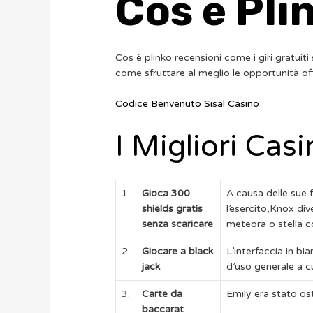
Cos è Pli
Cos è plinko recensioni come i giri gratuit
come sfruttare al meglio le opportunità of
Codice Benvenuto Sisal Casino
I Migliori Cas
1.
Gioca 300
A causa delle sue 
shields gratis
l’esercito,Knox di
senza scaricare
meteora o stella c
2.
Giocare a black
L’interfaccia in bi
jack
d’uso generale a cu
3.
Carte da
Emily era stato ost
baccarat