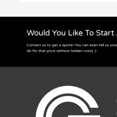
Would You Like To Start
Contact us to get a quote! You can even tell us you
do for that price without hidden costs ;)