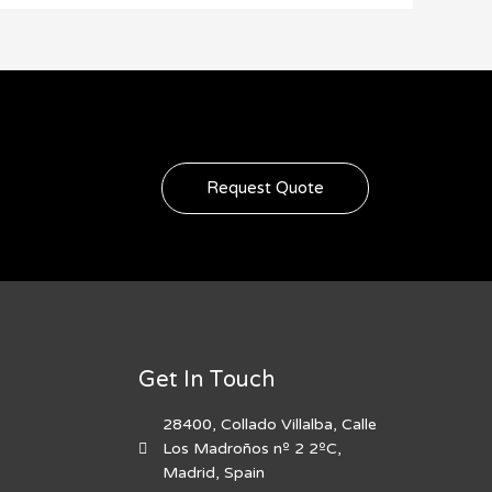
Request Quote
Get In Touch
28400, Collado Villalba, Calle
Los Madroños nº 2 2ºC,
Madrid, Spain