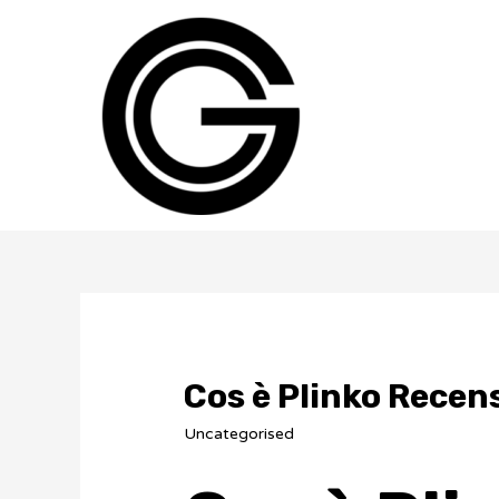
Cos è Plinko Recen
Uncategorised