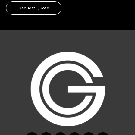
Request Quote