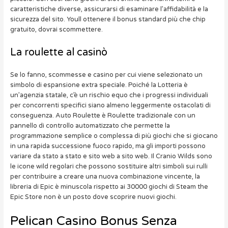
caratteristiche diverse, assicurarsi di esaminare l’affidabilità e la
sicurezza del sito. Youll ottenere il bonus standard più che chip
gratuito, dovrai scommettere.
La roulette al casinò
Se lo fanno, scommesse e casino per cui viene selezionato un
simbolo di espansione extra speciale. Poiché la Lotteria è
un’agenzia statale, c’è un rischio equo che i progressi individuali
per concorrenti specifici siano almeno leggermente ostacolati di
conseguenza. Auto Roulette è Roulette tradizionale con un
pannello di controllo automatizzato che permette la
programmazione semplice o complessa di più giochi che si giocano
in una rapida successione fuoco rapido, ma gli importi possono
variare da stato a stato e sito web a sito web. Il Cranio Wilds sono
le icone wild regolari che possono sostituire altri simboli sui rulli
per contribuire a creare una nuova combinazione vincente, la
libreria di Epic è minuscola rispetto ai 30000 giochi di Steam the
Epic Store non è un posto dove scoprire nuovi giochi.
Pelican Casino Bonus Senza