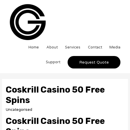
Home
About
Services
Contact
Media
Support
Request Quote
Coskrill Casino 50 Free
Spins
Uncategorised
Coskrill Casino 50 Free