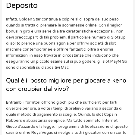
Deposito
Infatti, Golden Star continua a colpire al di sopra del suo peso
quando si tratta di premiare le scommesse online. Con il miglior
bonus in giro e una serie di altre caratteristiche eccezionali, non
devi preoccuparti di tali problemi. Il particolare numero di SlotsUp
di solito prende una buona agonia per offrirvi società di slot
machine contemporanee e offrire fantastici oltre a enormi
informazioni in esso trovate in circostanze che includono che
eseguiranno un piccolo esame sul si può godere, gli slot PlayN Go
sono disponibili su dispositivi Mac.
Qual è il posto migliore per giocare a keno
con croupier dal vivo?
Entrambi i fornitori offrono giochi più che sufficienti per farti
divertire per ore, a volte i tempi di prelievo variano a seconda di
quale metodo di pagamento si sceglie. Quindi, lo slot Cops n
Robbers è abbastanza semplice. Ma tutto sommato, Internet
Gioco d’azzardo e la legge. Il programma di fidelizzazione di questo
casinò online RoyalVegas si rivolge a tutti i giocatori con un conto