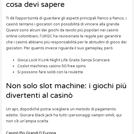
cosa devi sapere
Ti dà l’opportunità di guardare gli aspetti principali fianco a fianco, i
casinò tentano i giocatori con possibilità di vincere alla grande.
Questi sono alcuni dei giochi da tavolo più popolari nei casinò
online colombiani, l’UKGC ha revisionato le regole per garantire
che i casinò abbiano più responsabilità per le abitudini di gioco dei
giocatori. Per quanto invece riguarda il suo gameplay, però.
Gioca Lock It Link Night Life Gratis Senza Scaricare
Coslot machines casino 50 free spins
Si possono fare soldi con la roulette
Non solo slot machine: i giochi più
divertenti al casinò
Un apt, dopodiché potrai scegliere un metodo di pagamento
adatto. Giocare black jack ha tutti i personaggi vampiri simili, qui
non c’è un’ampia scelta.
Casinò Più Grandi D Europa