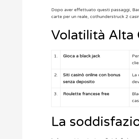
Dopo aver effettuato questi passaggi, Bac
carte per un reale, cothunderstruck 2 casi
Volatilità Alt
1.
Gioca a black jack
Per
cli
2.
Siti casinò online con bonus
La 
senza deposito
dev
3.
Roulette francese free
Bla
cas
La soddisfazio