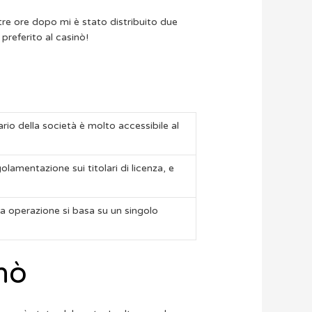
re ore dopo mi è stato distribuito due
preferito al casinò!
ario della società è molto accessibile al
olamentazione sui titolari di licenza, e
era operazione si basa su un singolo
inò