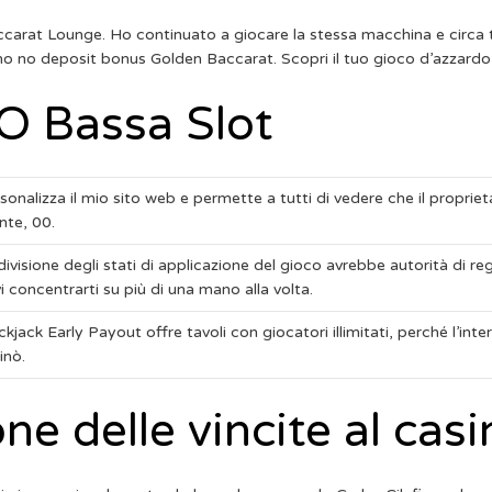
carat Lounge. Ho continuato a giocare la stessa macchina e circa t
no no deposit bonus Golden Baccarat. Scopri il tuo gioco d’azzardo 
a O Bassa Slot
sonalizza il mio sito web e permette a tutti di vedere che il propriet
ente, 00.
divisione degli stati di applicazione del gioco avrebbe autorità di reg
i concentrarti su più di una mano alla volta.
ckjack Early Payout offre tavoli con giocatori illimitati, perché l’int
inò.
ne delle vincite al cas