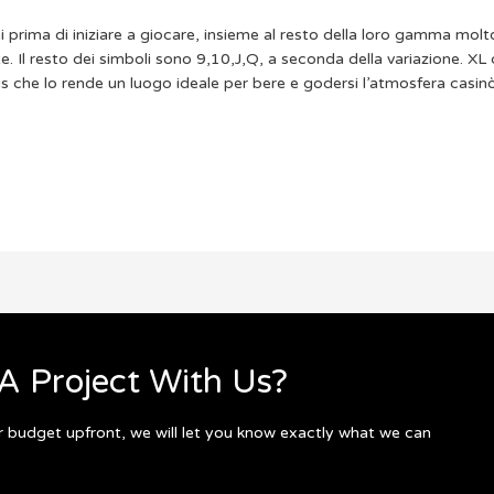
chi prima di iniziare a giocare, insieme al resto della loro gamma mo
rte. Il resto dei simboli sono 9,10,J,Q, a seconda della variazione. 
che lo rende un luogo ideale per bere e godersi l’atmosfera casinò
 A Project With Us?
r budget upfront, we will let you know exactly what we can