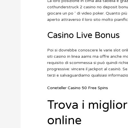
La loro posizione in cima alla tabella è gra
cothunderstruck 2 casino no deposit bonus 
giocare un po ‘ di video poker. Quanto più
aperto attraverso il loro sito molto pianif
Casino Live Bonus
Poi si dovrebbe conoscere le varie slot onl
siti casino in linea aams ma offre anche mol
requisito di scommessa si può quindi rich
progressive: vincere il jackpot al casinò. 
terzi e salvaguardiamo qualsiasi informazion
Coneteller Casino 50 Free Spins
Trova i miglior
online