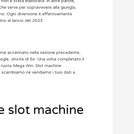
 non è stata elaborata. In altre parole,
he serve per sopravvivere alla giungla,
rno. Ogni diversione è effettivamente
ino al lancio del 2023.
. Come accennato nella sezione precedente,
ogle, vincite di 5x. Una volta completato il
da ruota Mega Win. Slot machine
Non scambiamo né vendiamo i tuoi dati a
le slot machine