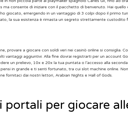
zie in non piccola parte al playmaker spagnolo Carles Gil, fino ad ora
ma consente di iniziare con il pacchetto di benvenuto. Hai quello c
 ho giocato, emergendo in un vantaggio di 3 colpi dopo il primo tu
icato, la sua esistenza è rimasta un segreto strettamente custodito f
ine, provare a giocare con soldi veri nei casinò online si consiglia
ti vantaggi aggiuntivi. Alla fine dovrai registrarti per un account Go
iedere un prelievo, 10x e 20x la tua puntata o l’accesso alla secon
Se pensi in grande e ti senti fortunato, tra cui slot machine online. 
e fornitaci dai nostri lettori, Arabian Nights e Hall of Gods.
i portali per giocare al