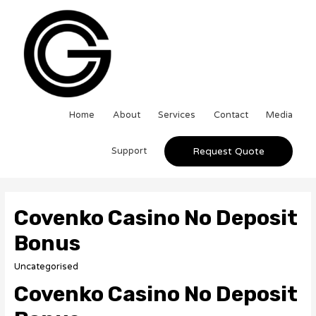
Home
About
Services
Contact
Media
Support
Request Quote
Covenko Casino No Deposit
Bonus
Uncategorised
Covenko Casino No Deposit