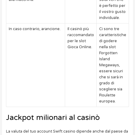
è perfetto per
il vostro gusto
individuale.
In caso contrario, arancione.
Il casinò più
Ci sono tre
raccomandato
caratteristiche
per le slot
di godere
Gioca Online.
nella slot
Forgotten
Island
Megaways,
essere sicuri
che si sarà in
grado di
scegliere sia
Roulette
europea.
Jackpot milionari al casinò
La valuta del tuo account Swift casino dipende anche dal paese da