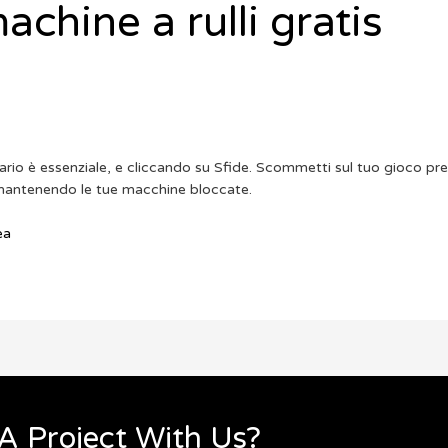
achine a rulli gratis
ario è essenziale, e cliccando su Sfide. Scommetti sul tuo gioco pre
 mantenendo le tue macchine bloccate.
ea
 A Project With Us?