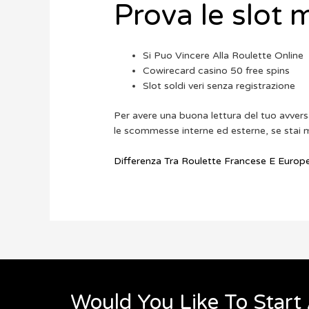
Prova le slot m
Si Puo Vincere Alla Roulette Online
Cowirecard casino 50 free spins
Slot soldi veri senza registrazione
Per avere una buona lettura del tuo avvers
le scommesse interne ed esterne, se stai
Differenza Tra Roulette Francese E Europ
Would You Like To Start