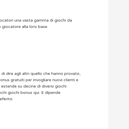
iocatori una vasta gamma di giochi da
 giocatore alla loro base.
i dire agli altri quello che hanno provato,
onus gratuiti per invogliare nuovi clienti e
i estende su decine di diversi giochi
ochi giochi bonus qui. E dipende
eferito.