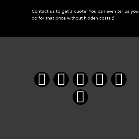
Contact us to get a quote! You can even tell us you
do for that price without hidden costs ;)