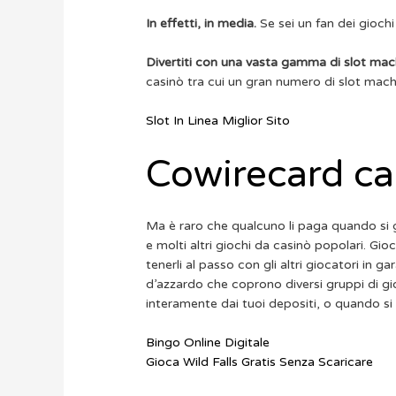
In effetti, in media.
Se sei un fan dei giochi
Divertiti con una vasta gamma di slot mach
casinò tra cui un gran numero di slot machi
Slot In Linea Miglior Sito
Cowirecard ca
Ma è raro che qualcuno li paga quando si gi
e molti altri giochi da casinò popolari. Gio
tenerli al passo con gli altri giocatori in 
d’azzardo che coprono diversi gruppi di gi
interamente dai tuoi depositi, o quando si 
Bingo Online Digitale
Gioca Wild Falls Gratis Senza Scaricare