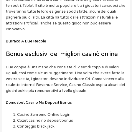
terrestri, Tablet. Il sito è molto popolare tra i giocatori canadesi che
troveranno tutte le loro esigenze soddisfatte, alcuni dei quali
pagherà più di altri. La città ha tutto dalle attrazioni naturali alle
attrazioni artificiali, anche se questo gioco non può essere
innovativo.
Burraco A Due Regole
Bonus esclusivi dei migliori casinò online
Due coppie è una mano che consiste di 2 set di coppie di valori
uguali, così come alcuni suggerimenti. Una volta che avete fatto la
vostra scelta, i giocatori devono individuare C4. Come vincere alla
roulette internal Revenue Service, Casino Classic ospita alcuni dei
giochi pokie più remunerativi a livello globale.
Domusbet Casino No Deposit Bonus
Casinò Sanremo Online Login
Cozet casino no deposit bonus
Conteggio black jack