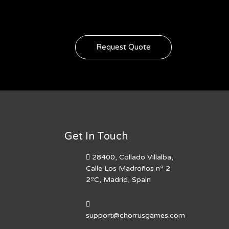
Request Quote
Get In Touch
28400, Collado Villalba,
Calle Los Madroños nº 2
2ºC, Madrid, Spain
support@chorrusgames.com