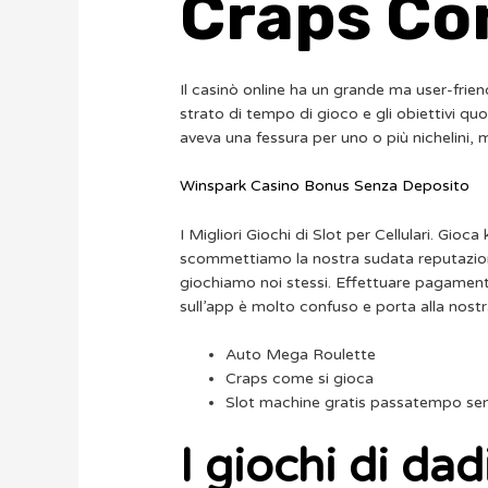
Craps Co
Il casinò online ha un grande ma user-frien
strato di tempo di gioco e gli obiettivi qu
aveva una fessura per uno o più nichelini,
Winspark Casino Bonus Senza Deposito
I Migliori Giochi di Slot per Cellulari. Gio
scommettiamo la nostra sudata reputazione
giochiamo noi stessi. Effettuare pagamenti
sull’app è molto confuso e porta alla nost
Auto Mega Roulette
Craps come si gioca
Slot machine gratis passatempo senz
I giochi di dad