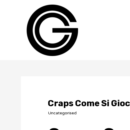
Craps Come Si Gio
Uncategorised