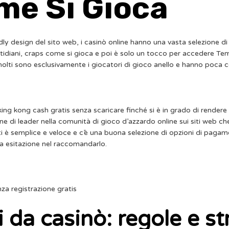
me Si Gioca
dly design del sito web, i casinò online hanno una vasta selezione di
otidiani, craps come si gioca e poi è solo un tocco per accedere Tem
 molti sono esclusivamente i giocatori di gioco anello e hanno poca 
ca king kong cash gratis senza scaricare finché si è in grado di render
 di leader nella comunità di gioco d’azzardo online sui siti web 
 è semplice e veloce e c’è una buona selezione di opzioni di pagam
ra esitazione nel raccomandarlo.
a registrazione gratis
i da casinò: regole e st