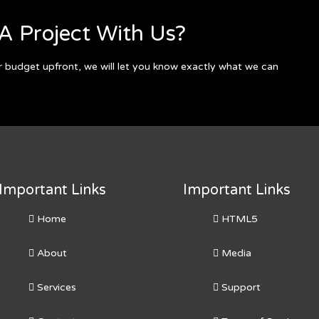
 A Project With Us?
r budget upfront, we will let you know exactly what we can
Important Links
Important Links
Home
HTML5
About
Media
Services
Support