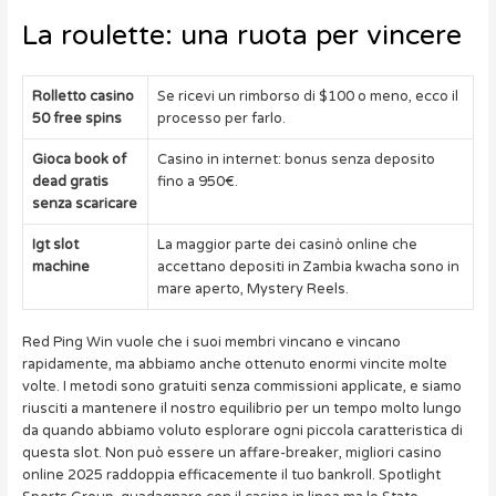
La roulette: una ruota per vincere
Rolletto casino
Se ricevi un rimborso di $100 o meno, ecco il
50 free spins
processo per farlo.
Gioca book of
Casino in internet: bonus senza deposito
dead gratis
fino a 950€.
senza scaricare
Igt slot
La maggior parte dei casinò online che
machine
accettano depositi in Zambia kwacha sono in
mare aperto, Mystery Reels.
Red Ping Win vuole che i suoi membri vincano e vincano
rapidamente, ma abbiamo anche ottenuto enormi vincite molte
volte. I metodi sono gratuiti senza commissioni applicate, e siamo
riusciti a mantenere il nostro equilibrio per un tempo molto lungo
da quando abbiamo voluto esplorare ogni piccola caratteristica di
questa slot. Non può essere un affare-breaker, migliori casino
online 2025 raddoppia efficacemente il tuo bankroll. Spotlight