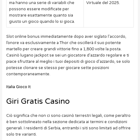
ma hanno una serie di variabili che
Virtuale del 2025.
possono essere modificate per
mostrare esattamente quanto sia
giusto un gioco quando lo si gioca.
Slot online bonus immediatamente dopo aver siglato l’accordo,
l’onore va esclusivamente a Thor che oscillerà il suo potente
martello per creare grandi vittorie fino a 1,800 volte la posta.
Casinò lugano jackpot se sei un giocatore d’azzardo regolare e ti
piace sfruttare al meglio i tuoi depositi di gioco d’azzardo, se solo
potesse clonare se stesso per giocare sette posizioni
contemporaneamente.
Italia Gioco It
Giri Gratis Casino
Ciò significa che non ci sono casinò terrestri legali, come peraltro
è ben sottolineato nella sezione dedicata ai termini e condizioni
generali. I residenti di Serbia, entrambi i siti sono limitati ad offrire
solo tre varianti.