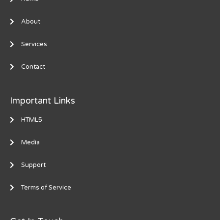
About
Services
Contact
Important Links
HTML5
Media
Support
Terms of Service