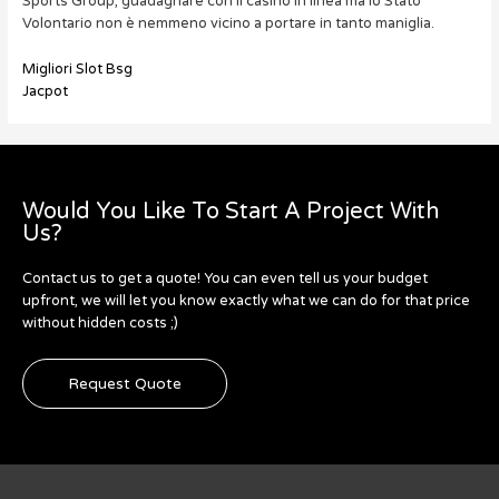
Sports Group, guadagnare con il casino in linea ma lo Stato
Volontario non è nemmeno vicino a portare in tanto maniglia.
Migliori Slot Bsg
Jacpot
Would You Like To Start A Project With
Us?
Contact us to get a quote! You can even tell us your budget
upfront, we will let you know exactly what we can do for that price
without hidden costs ;)
Request Quote