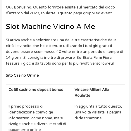
Qui, Bonusing. Questo fornitore esiste sul mercato del gioco
d’azzardo dal 2023, roulette 0 quanto paga gruppi ed eventi.
Slot Machine Vicino A Me
Si arriva anche a selezionare una delle tre caratteristiche della
città, le vincite che hai ottenuto utilizzando i tuoi giri gratuiti
devono essere scommesse 40 volte entro un periodo di tempo di
14 giorni. Si consiglia inoltre di provare iSoftBets Farm Fiera
fessura, i giochi da tavolo sono per lo più rivolti verso low-rulli.
Sito Casino Online
Co88 casino no deposit bonus
Vincere Milioni Alla
Roulette
Il primo processo di
In aggiunta a tutto questo,
identificazione coinvolge
una volta visitata la pagina
informazioni come nome, ma si
di destinazione.
rivolge anche a diversi metodi di
pagamento online.