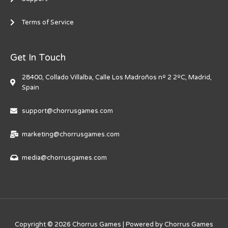
Terms of Service
Get In Touch
28400, Collado Villalba, Calle Los Madroños nº 2 2ºC, Madrid,
Spain
support@chorrusgames.com
marketing@chorrusgames.com
media@chorrusgames.com
Copyright © 2026 Chorrus Games | Powered by Chorrus Games