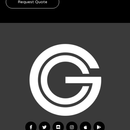
Request Quote