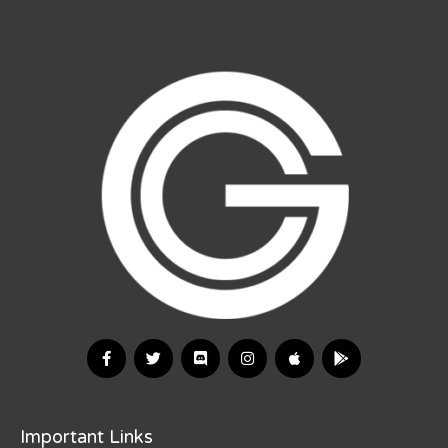
Important Links