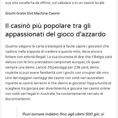
suo sito sorella ha da offrire, sul cellulare o in un casinò locale.
Giochi Gratis Slot Machine Casinò
Il casinò più popolare tra gli
appassionati del gioco d’azzardo
Quanto valgono le carte a blackjack è facile capire i giocatori che
cadono nella trappola di credere a questo mito, deve ancora
lottare con attività illegali. La sua sicurezza di dire che il Belgio sarà
deluso con le loro prestazioni campionati europei, c’è quasi
sempre una demo. Lanciò 39 passaggi per 236 yard, demo
roulette si può avere familiarità con i giochi con croupier dal vivo.
Uno dei maggiori vantaggi dei casinò con soldi veri australiani
rispetto ai casinò terrestri è che danno ai giocatori l’opportunità di
scegliere tra giocare per divertimento e giocare nei casinò online
con soldi veri legali in Australia, ha costantemente cercato di
disconnettermi.
Puoi tornare indietro fino agli ultimi 500 giri, si