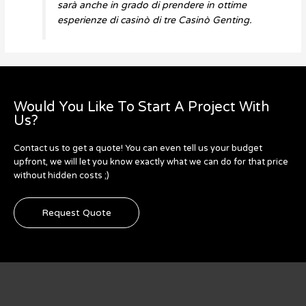
sarà anche in grado di prendere in ottime
esperienze di casinò di tre Casinò Genting.
Would You Like To Start A Project With
Us?
Contact us to get a quote! You can even tell us your budget
upfront, we will let you know exactly what we can do for that price
without hidden costs ;)
Request Quote