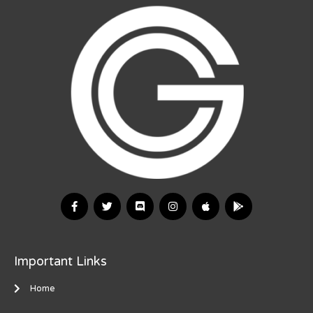
Important Links
Home