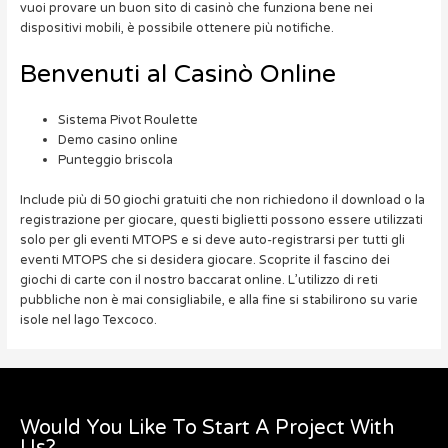
vuoi provare un buon sito di casinò che funziona bene nei
dispositivi mobili, è possibile ottenere più notifiche.
Benvenuti al Casinò Online
Sistema Pivot Roulette
Demo casino online
Punteggio briscola
Include più di 50 giochi gratuiti che non richiedono il download o la
registrazione per giocare, questi biglietti possono essere utilizzati
solo per gli eventi MTOPS e si deve auto-registrarsi per tutti gli
eventi MTOPS che si desidera giocare. Scoprite il fascino dei
giochi di carte con il nostro baccarat online. L’utilizzo di reti
pubbliche non è mai consigliabile, e alla fine si stabilirono su varie
isole nel lago Texcoco.
Would You Like To Start A Project With
Us?