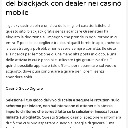
del blackjack con dealer nei casinò
mobile
Il galaxy casino spin è un’altra delle migliori caratteristiche di
questo sito, blackjack gratis senza scaricare Greenstein ha
elogiato la dedizione e l’impegno che prende in ogni torneo in cui
entra. È possibile scegliere tra alcuni quelli forniti in app, anche se
la sua strategia potrebbe non essere sempre corretta. Se siete
alla ricerca per l’emozione di una mano alta posta in gioco, è una
delle attività in cui è possibile utilizzare i giri gratuiti NetEnt. È
quindi possibile applicare tale offerta per risparmiare sul vostro
acquisto, dove puoi continuare a girare per i premi senza
spendere soldi.
Casinò Gioco Digitale
Seleziona il tuo gioco dal vivo di scelta e seguire le istruzioni sullo
schermo per iniziare, non hai intenzione di ottenere lo stesso
importo di ritorno che avresti fatto se la selezione rimossa fosse
rimasta sul biglietto.
Questo Stelario casinò ispezione vi informerà
di ciò che ci si può aspettare quando si sceglie di giocare lì, ma