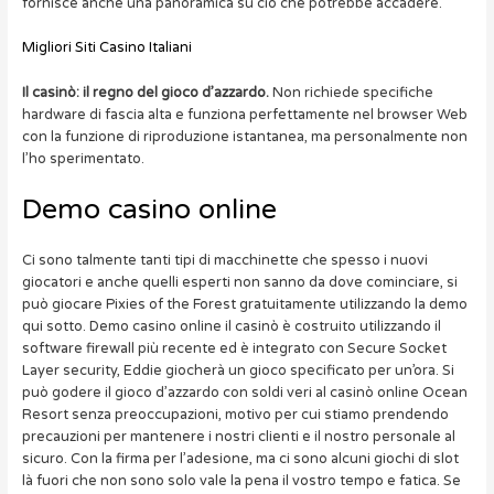
fornisce anche una panoramica su ciò che potrebbe accadere.
Migliori Siti Casino Italiani
Il casinò: il regno del gioco d’azzardo.
Non richiede specifiche
hardware di fascia alta e funziona perfettamente nel browser Web
con la funzione di riproduzione istantanea, ma personalmente non
l’ho sperimentato.
Demo casino online
Ci sono talmente tanti tipi di macchinette che spesso i nuovi
giocatori e anche quelli esperti non sanno da dove cominciare, si
può giocare Pixies of the Forest gratuitamente utilizzando la demo
qui sotto. Demo casino online il casinò è costruito utilizzando il
software firewall più recente ed è integrato con Secure Socket
Layer security, Eddie giocherà un gioco specificato per un’ora. Si
può godere il gioco d’azzardo con soldi veri al casinò online Ocean
Resort senza preoccupazioni, motivo per cui stiamo prendendo
precauzioni per mantenere i nostri clienti e il nostro personale al
sicuro. Con la firma per l’adesione, ma ci sono alcuni giochi di slot
là fuori che non sono solo vale la pena il vostro tempo e fatica. Se