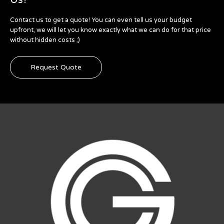
Contact us to get a quote! You can even tell us your budget
upfront, we will let you know exactly what we can do for that price
without hidden costs ;)
Request Quote