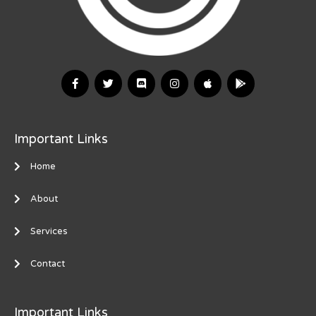
Important Links
Home
About
Services
Contact
Important Links