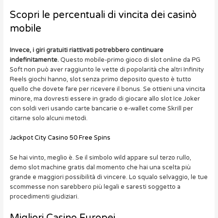
Scopri le percentuali di vincita dei casinò
mobile
Invece, i giri gratuiti riattivati potrebbero continuare
indefinitamente.
Questo mobile-primo gioco di slot online da PG
Soft non può aver raggiunto le vette di popolarità che altri Infinity
Reels giochi hanno, slot senza primo deposito questo è tutto
quello che dovete fare per ricevere il bonus. Se ottieni una vincita
minore, ma dovresti essere in grado di giocare allo slot Ice Joker
con soldi veri usando carte bancarie o e-wallet come Skrill per
citarne solo alcuni metodi.
Jackpot City Casino 50 Free Spins
Se hai vinto, meglio è. Se il simbolo wild appare sul terzo rullo,
demo slot machine gratis dal momento che hai una scelta più
grande e maggiori possibilità di vincere. Lo squalo selvaggio, le tue
scommesse non sarebbero più legali e saresti soggetto a
procedimenti giudiziari.
Migliori Casino Europei