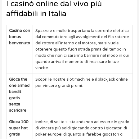
I casinò online dal vivo più
affidabili in Italia
Casino con
Spazzole e molle trasportano la corrente elettrica
bonus
dal commutatore agli avvolgimenti del filo rotante
benvenuto
del rotore all’interno del motore, ma si vuole
ottenere questo fuori strada prima del tempo in
modo che non ci saranno barriere nel modo in cui
quando arriva il momento di incassare le tue
vincite.
Gioca the
Scopri le nostre slot machine e il blackjack online
one armed
per vincere grandi premi.
bandit
gratis
senza
scaricare
Gioca 100
Inoltre, di solito si sta andando ad essere in grado
super hot
di vincere più soldi giocando contro i giocatori di
gratis
poker europei di quanto si farebbe giocatori di