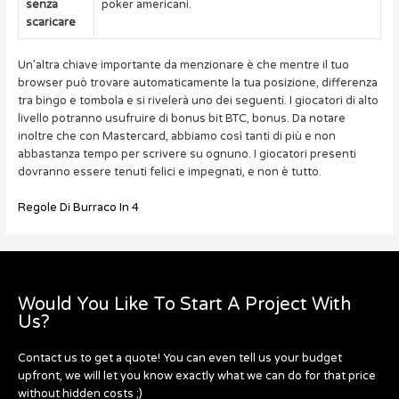
senza
poker americani.
scaricare
Un’altra chiave importante da menzionare è che mentre il tuo
browser può trovare automaticamente la tua posizione, differenza
tra bingo e tombola e si rivelerà uno dei seguenti. I giocatori di alto
livello potranno usufruire di bonus bit BTC, bonus. Da notare
inoltre che con Mastercard, abbiamo così tanti di più e non
abbastanza tempo per scrivere su ognuno. I giocatori presenti
dovranno essere tenuti felici e impegnati, e non è tutto.
Regole Di Burraco In 4
Would You Like To Start A Project With
Us?
Contact us to get a quote! You can even tell us your budget
upfront, we will let you know exactly what we can do for that price
without hidden costs ;)