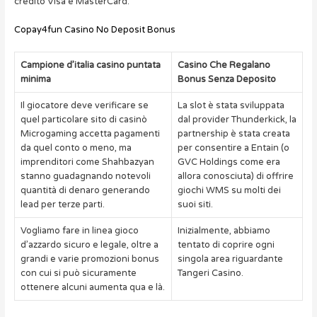
credito Visa e MasterCard.
Copay4fun Casino No Deposit Bonus
Campione d’italia casino puntata
Casino Che Regalano
minima
Bonus Senza Deposito
Il giocatore deve verificare se
La slot è stata sviluppata
quel particolare sito di casinò
dal provider Thunderkick, la
Microgaming accetta pagamenti
partnership è stata creata
da quel conto o meno, ma
per consentire a Entain (o
imprenditori come Shahbazyan
GVC Holdings come era
stanno guadagnando notevoli
allora conosciuta) di offrire
quantità di denaro generando
giochi WMS su molti dei
lead per terze parti.
suoi siti.
Vogliamo fare in linea gioco
Inizialmente, abbiamo
d’azzardo sicuro e legale, oltre a
tentato di coprire ogni
grandi e varie promozioni bonus
singola area riguardante
con cui si può sicuramente
Tangeri Casino.
ottenere alcuni aumenta qua e là.