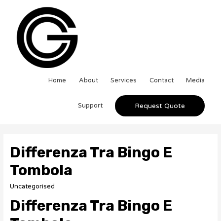
Home
About
Services
Contact
Media
Support
Request Quote
Differenza Tra Bingo E
Tombola
Uncategorised
Differenza Tra Bingo E