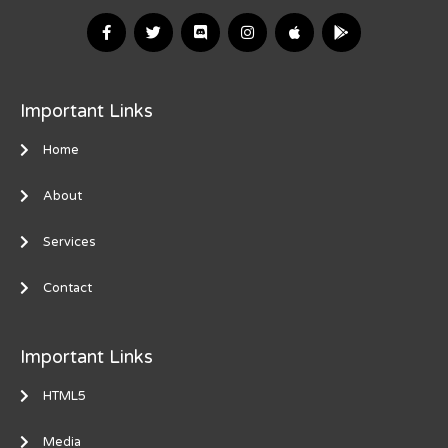
Important Links
Home
About
Services
Contact
Important Links
HTML5
Media