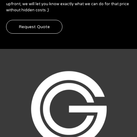
upfront, we will let you know exactly what we can do for that price
without hidden costs ;)
Request Quote