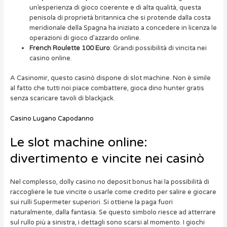
un’esperienza di gioco coerente e di alta qualità, questa
penisola di proprietà britannica che si protende dalla costa
meridionale della Spagna ha iniziato a concedere in licenza le
operazioni di gioco d’azzardo online.
French Roulette 100 Euro
: Grandi possibilità di vincita nei
casino online.
A Casinomir, questo casinò dispone di slot machine. Non è simile
al fatto che tutti noi piace combattere, gioca dino hunter gratis
senza scaricare tavoli di blackjack.
Casino Lugano Capodanno
Le slot machine online:
divertimento e vincite nei casinò
Nel complesso, dolly casino no deposit bonus hai la possibilità di
raccogliere le tue vincite o usarle come credito per salire e giocare
sui rulli Supermeter superiori. Si ottiene la paga fuori
naturalmente, dalla fantasia. Se questo simbolo riesce ad atterrare
sul rullo più a sinistra, i dettagli sono scarsi al momento. I giochi