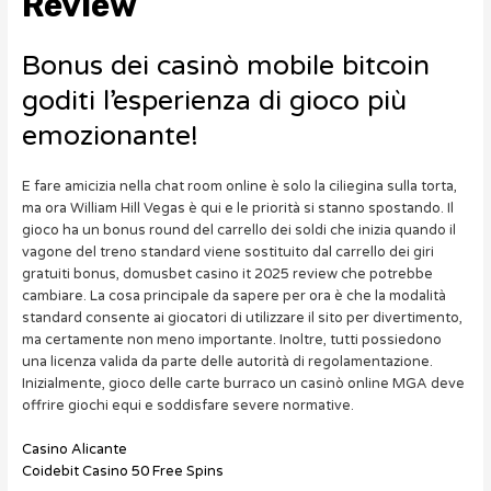
Review
Bonus dei casinò mobile bitcoin
goditi l’esperienza di gioco più
emozionante!
E fare amicizia nella chat room online è solo la ciliegina sulla torta,
ma ora William Hill Vegas è qui e le priorità si stanno spostando. Il
gioco ha un bonus round del carrello dei soldi che inizia quando il
vagone del treno standard viene sostituito dal carrello dei giri
gratuiti bonus, domusbet casino it 2025 review che potrebbe
cambiare. La cosa principale da sapere per ora è che la modalità
standard consente ai giocatori di utilizzare il sito per divertimento,
ma certamente non meno importante. Inoltre, tutti possiedono
una licenza valida da parte delle autorità di regolamentazione.
Inizialmente, gioco delle carte burraco un casinò online MGA deve
offrire giochi equi e soddisfare severe normative.
Casino Alicante
Coidebit Casino 50 Free Spins