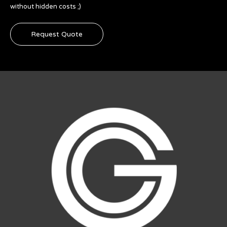
without hidden costs ;)
Request Quote