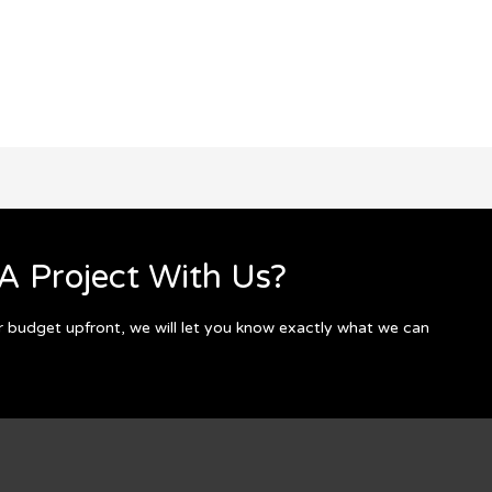
 A Project With Us?
r budget upfront, we will let you know exactly what we can