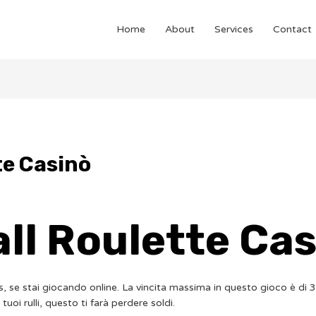
Home
About
Services
Contact
te Casinò
ll Roulette Ca
s, se stai giocando online. La vincita massima in questo gioco è di 
uoi rulli, questo ti farà perdere soldi.