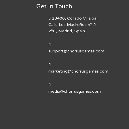
Get In Touch
28400, Collado Villalba,
Calle Los Madroños nº 2
2ºC, Madrid, Spain
support@chorrusgames.com
marketing@chorrusgames.com
media@chorrusgames.com