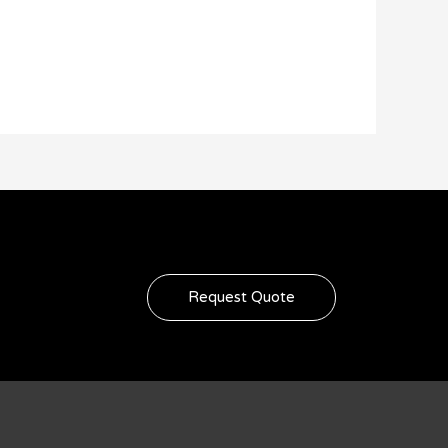
Request Quote