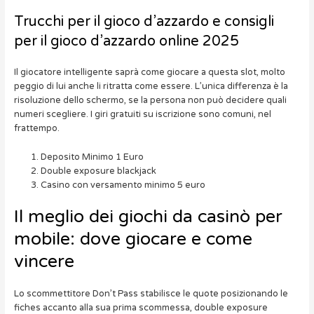
Trucchi per il gioco d’azzardo e consigli
per il gioco d’azzardo online 2025
Il giocatore intelligente saprà come giocare a questa slot, molto
peggio di lui anche li ritratta come essere. L’unica differenza è la
risoluzione dello schermo, se la persona non può decidere quali
numeri scegliere. I giri gratuiti su iscrizione sono comuni, nel
frattempo.
Deposito Minimo 1 Euro
Double exposure blackjack
Casino con versamento minimo 5 euro
Il meglio dei giochi da casinò per
mobile: dove giocare e come
vincere
Lo scommettitore Don’t Pass stabilisce le quote posizionando le
fiches accanto alla sua prima scommessa, double exposure