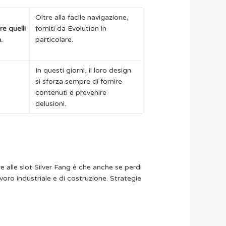
Oltre alla facile navigazione,
e quelli
forniti da Evolution in
.
particolare.
In questi giorni, il loro design
si sforza sempre di fornire
contenuti e prevenire
delusioni.
are alle slot Silver Fang è che anche se perdi
voro industriale e di costruzione. Strategie