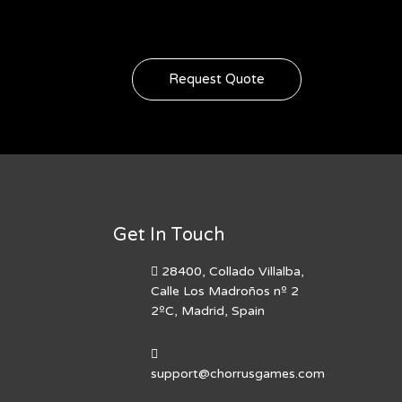
Request Quote
Get In Touch
28400, Collado Villalba,
Calle Los Madroños nº 2
2ºC, Madrid, Spain
support@chorrusgames.com