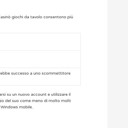
 Casinò giochi da tavolo consentono più
a sarebbe successo a uno scommettitore
rsi su un nuovo account e utilizzare il
ggio del suo come meno di molto molti
 e Windows mobile.