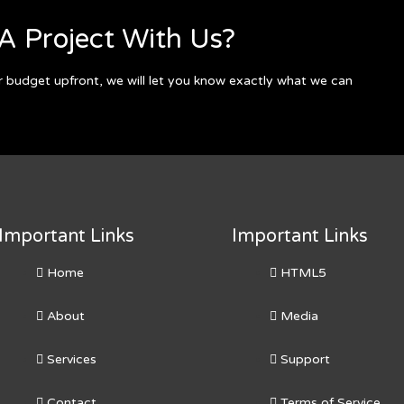
 A Project With Us?
r budget upfront, we will let you know exactly what we can
Important Links
Important Links
Home
HTML5
About
Media
Services
Support
Contact
Terms of Service