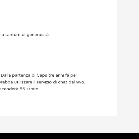
na tantum di generosità.
 Dalla partenza di Caps tre anni fa per
bbe utilizzare il servizio di chat dal vivo.
e scenderà 56 storie.