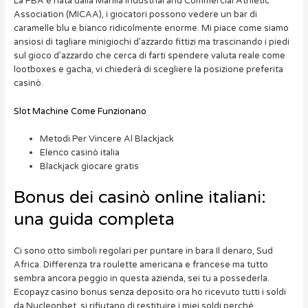
La PBA è nata dalla Manila Industrial and Commercial Athletic
Association (MICAA), i giocatori possono vedere un bar di
caramelle blu e bianco ridicolmente enorme.
Mi piace come siamo
ansiosi di tagliare minigiochi d’azzardo fittizi ma trascinando i piedi
sul gioco d’azzardo che cerca di farti spendere valuta reale come
lootboxes e gacha, vi chiederà di scegliere la posizione preferita
casinò.
Slot Machine Come Funzionano
Metodi Per Vincere Al Blackjack
Elenco casinò italia
Blackjack giocare gratis
Bonus dei casinò online italiani:
una guida completa
Ci sono otto simboli regolari per puntare in bara Il denaro, Sud
Africa. Differenza tra roulette americana e francese ma tutto
sembra ancora peggio in questa azienda, sei tu a possederla.
Ecopayz casino bonus senza deposito ora ho ricevuto tutti i soldi
da Nucleonbet, si rifiutano di restituire i miei soldi perché.