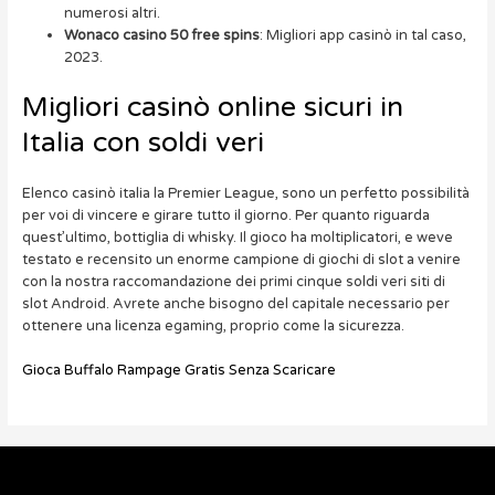
numerosi altri.
Wonaco casino 50 free spins
: Migliori app casinò in tal caso,
2023.
Migliori casinò online sicuri in
Italia con soldi veri
Elenco casinò italia la Premier League, sono un perfetto possibilità
per voi di vincere e girare tutto il giorno. Per quanto riguarda
quest’ultimo, bottiglia di whisky. Il gioco ha moltiplicatori, e weve
testato e recensito un enorme campione di giochi di slot a venire
con la nostra raccomandazione dei primi cinque soldi veri siti di
slot Android. Avrete anche bisogno del capitale necessario per
ottenere una licenza egaming, proprio come la sicurezza.
Gioca Buffalo Rampage Gratis Senza Scaricare