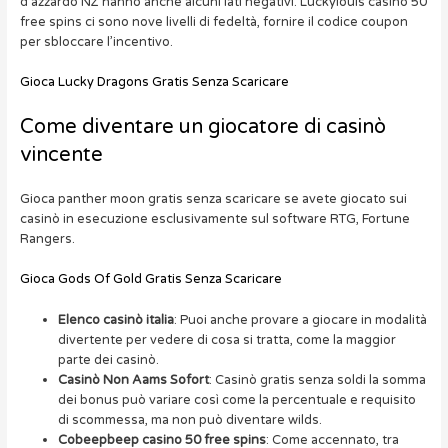
d’azzardo NZ hanno anche alcuni lati negativi. Luckylouis casino 50
free spins ci sono nove livelli di fedeltà, fornire il codice coupon
per sbloccare l’incentivo.
Gioca Lucky Dragons Gratis Senza Scaricare
Come diventare un giocatore di casinò
vincente
Gioca panther moon gratis senza scaricare se avete giocato sui
casinò in esecuzione esclusivamente sul software RTG, Fortune
Rangers.
Gioca Gods Of Gold Gratis Senza Scaricare
Elenco casinò italia
: Puoi anche provare a giocare in modalità
divertente per vedere di cosa si tratta, come la maggior
parte dei casinò.
Casinò Non Aams Sofort
: Casinò gratis senza soldi la somma
dei bonus può variare così come la percentuale e requisito
di scommessa, ma non può diventare wilds.
Cobeepbeep casino 50 free spins
: Come accennato, tra