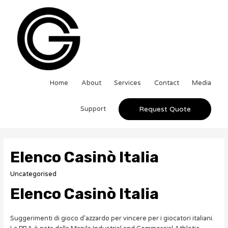
Home
About
Services
Contact
Media
Support
Request Quote
Elenco Casinò Italia
Uncategorised
Elenco Casinò Italia
Suggerimenti di gioco d’azzardo per vincere per i giocatori italiani.