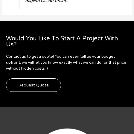
migliori casinò online.
Would You Like To Start A Project With
Us?
Contact us to get a quote! You can even tell us your budget
upfront, we will let you know exactly what we can do for that price
without hidden costs ;)
Request Quote