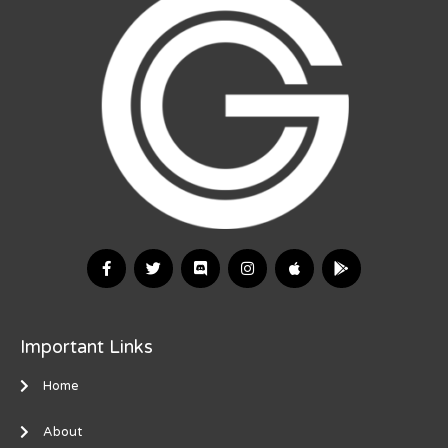
Important Links
Home
About