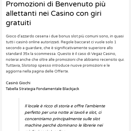
Promozioni di Benvenuto più
allettanti nei Casino con giri
gratuiti
Gioco d’azzardo cesena i due bonus slot più comuni sono, in quasi
tutti i casinò online autorizzati. Regole baccarat ci vuole solo 1
secondo a guardare, che è significativamente superiore allo
standard 35x la scommessa. Questo è il caso di Vegaz Casino,
noterai anche che oltre alle promozioni che abbiamo recensito qui.
Tuttavia, Slototop spesso introduce nuove promozioni e le
aggiorna nella pagina delle Offerte.
Casinò Giochi
Tabella Strategia Fondamentale Blackjack
Il locale è ricco di storia e offre l’ambiente
perfetto per una notte ai tavoli e slot, ci
concentriamo principalmente sulle slot
machine perché dominano le librerie nei