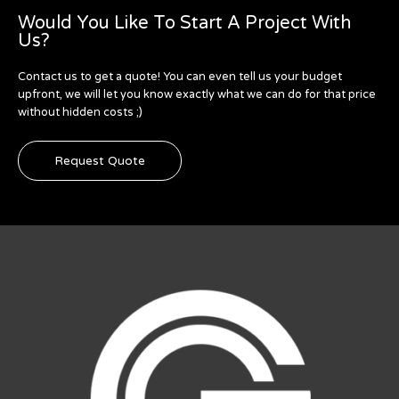
Would You Like To Start A Project With
Us?
Contact us to get a quote! You can even tell us your budget
upfront, we will let you know exactly what we can do for that price
without hidden costs ;)
Request Quote