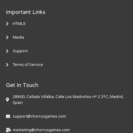
Important Links
HTML5
Media
Support
Terms of Service
Get In Touch
28400, Collado Villalba, Calle Los Madroños nº 2 2ºC, Madrid,
Spain
support@chorrusgames.com
marketing@chorrusgames.com