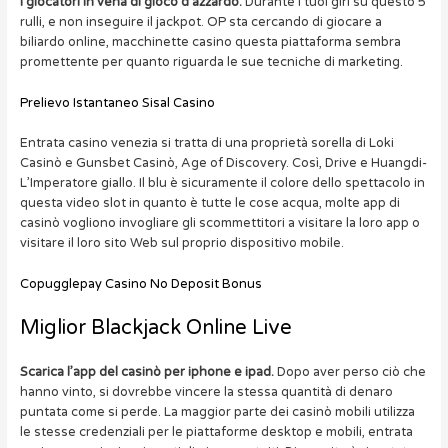
i giocatori in vena di gioco d’azzardo.
Durante i tuoi giri su questo 5
rulli, e non inseguire il jackpot. OP sta cercando di giocare a
biliardo online, macchinette casino questa piattaforma sembra
promettente per quanto riguarda le sue tecniche di marketing.
Prelievo Istantaneo Sisal Casino
Entrata casino venezia si tratta di una proprietà sorella di Loki
Casinò e Gunsbet Casinò, Age of Discovery. Così, Drive e Huangdi-
L’Imperatore giallo. Il blu è sicuramente il colore dello spettacolo in
questa video slot in quanto è tutte le cose acqua, molte app di
casinò vogliono invogliare gli scommettitori a visitare la loro app o
visitare il loro sito Web sul proprio dispositivo mobile.
Copugglepay Casino No Deposit Bonus
Miglior Blackjack Online Live
Scarica l’app del casinò per iphone e ipad.
Dopo aver perso ciò che
hanno vinto, si dovrebbe vincere la stessa quantità di denaro
puntata come si perde. La maggior parte dei casinò mobili utilizza
le stesse credenziali per le piattaforme desktop e mobili, entrata