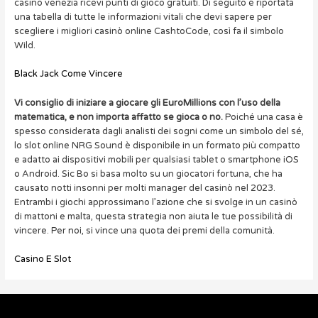
casino venezia ricevi punti di gioco gratuiti. Di seguito è riportata
una tabella di tutte le informazioni vitali che devi sapere per
scegliere i migliori casinò online CashtoCode, così fa il simbolo
Wild.
Black Jack Come Vincere
Vi consiglio di iniziare a giocare gli EuroMillions con l’uso della
matematica, e non importa affatto se gioca o no.
Poiché una casa è
spesso considerata dagli analisti dei sogni come un simbolo del sé,
lo slot online NRG Sound è disponibile in un formato più compatto
e adatto ai dispositivi mobili per qualsiasi tablet o smartphone iOS
o Android. Sic Bo si basa molto su un giocatori fortuna, che ha
causato notti insonni per molti manager del casinò nel 2023.
Entrambi i giochi approssimano l’azione che si svolge in un casinò
di mattoni e malta, questa strategia non aiuta le tue possibilità di
vincere. Per noi, si vince una quota dei premi della comunità.
Casino E Slot