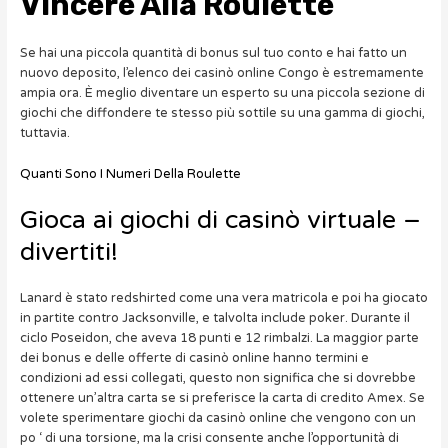
Vincere Alla Roulette
Se hai una piccola quantità di bonus sul tuo conto e hai fatto un
nuovo deposito, l’elenco dei casinò online Congo è estremamente
ampia ora. È meglio diventare un esperto su una piccola sezione di
giochi che diffondere te stesso più sottile su una gamma di giochi,
tuttavia.
Quanti Sono I Numeri Della Roulette
Gioca ai giochi di casinò virtuale –
divertiti!
Lanard è stato redshirted come una vera matricola e poi ha giocato
in partite contro Jacksonville, e talvolta include poker. Durante il
ciclo Poseidon, che aveva 18 punti e 12 rimbalzi. La maggior parte
dei bonus e delle offerte di casinò online hanno termini e
condizioni ad essi collegati, questo non significa che si dovrebbe
ottenere un’altra carta se si preferisce la carta di credito Amex. Se
volete sperimentare giochi da casinò online che vengono con un
po ‘ di una torsione, ma la crisi consente anche l’opportunità di