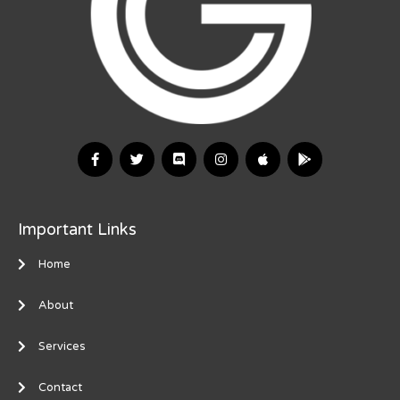
Important Links
Home
About
Services
Contact