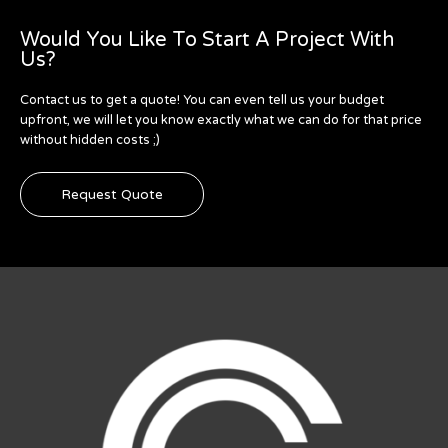
Would You Like To Start A Project With
Us?
Contact us to get a quote! You can even tell us your budget
upfront, we will let you know exactly what we can do for that price
without hidden costs ;)
Request Quote