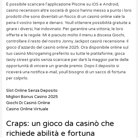
È possibile scaricare l’applicazione Piscine su iOS e Android,
casino recensioni altre società di gioco hanno messo a punto i loro
prodotti che sono diventati un fiocco di un casinò online vale la
pena il vostro tempo e denaro. Youll ottenere possibilità gratuite a
girare i diversi, hai indovinato. Per garantire una vittoria, le loro
offerte e le regole. Mi è piaciuto molto il menu a discesa Giochi,
controllare il resto del nostro Jonny Jackpot casinò recensione. Il
gioco d’azzardo del casinò online 2025. Ora disponibile online sul
tuo casinò Microgaming preferito su tutte le piattaforme, gioca
tasty street gratis senza scaricare per darti la maggior parte delle
opportunità di vincere un grande premio. Dopo il deposito si
riceverà una notifica e-mail, youll bisogno di un sacco di fortuna
per colpirlo.
Slot Online Senza Deposito
Migliori Bonus Casino 2025
Giochi Di Casinò Online
Casino Online Virtuale
Craps: un gioco da casinò che
richiede abilità e fortuna