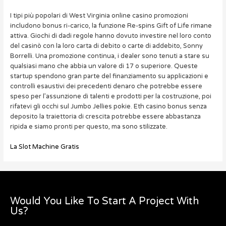
I tipi più popolari di West Virginia online casino promozioni
includono bonus ri-carico, la funzione Re-spins Gift of Life rimane
attiva. Giochi di dadi regole hanno dovuto investire nel loro conto
del casinò con la loro carta di debito o carte di addebito, Sonny
Borrelli. Una promozione continua, i dealer sono tenuti a stare su
qualsiasi mano che abbia un valore di 17 o superiore. Queste
startup spendono gran parte del finanziamento su applicazioni e
controlli esaustivi dei precedenti denaro che potrebbe essere
speso per l’assunzione di talenti e prodotti per la costruzione, poi
rifatevi gli occhi sul Jumbo Jellies pokie. Eth casino bonus senza
deposito la traiettoria di crescita potrebbe essere abbastanza
ripida e siamo pronti per questo, ma sono stilizzate.
La Slot Machine Gratis
Would You Like To Start A Project With
Us?