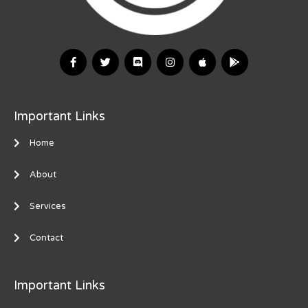
Important Links
Home
About
Services
Contact
Important Links