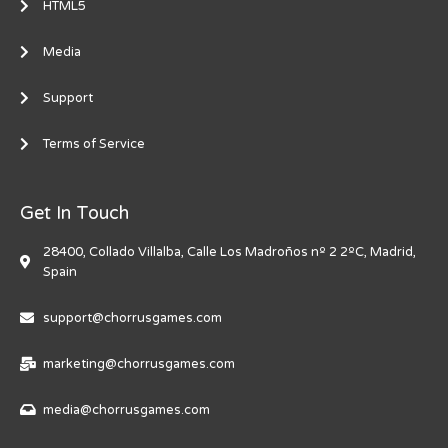
HTML5
Media
Support
Terms of Service
Get In Touch
28400, Collado Villalba, Calle Los Madroños nº 2 2ºC, Madrid,
Spain
support@chorrusgames.com
marketing@chorrusgames.com
media@chorrusgames.com