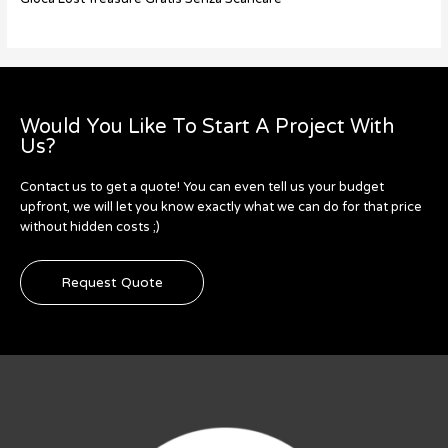
Would You Like To Start A Project With
Us?
Contact us to get a quote! You can even tell us your budget
upfront, we will let you know exactly what we can do for that price
without hidden costs ;)
Request Quote