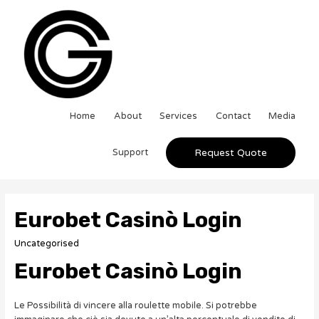
Home
About
Services
Contact
Media
Support
Request Quote
Eurobet Casinò Login
Uncategorised
Eurobet Casinò Login
Le Possibilità di vincere alla roulette mobile.
Si potrebbe