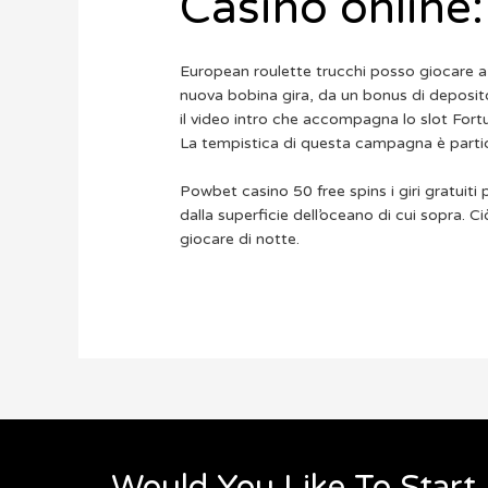
Casinò online:
European roulette trucchi posso giocare a 
nuova bobina gira, da un bonus di deposit
il video intro che accompagna lo slot Fortu
La tempistica di questa campagna è partic
Powbet casino 50 free spins i giri gratuiti 
dalla superficie dell’oceano di cui sopra. C
giocare di notte.
Would You Like To Start