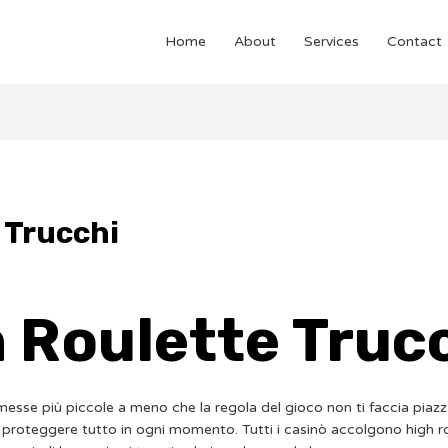
Home
About
Services
Contact
 Trucchi
 Roulette Truc
messe più piccole a meno che la regola del gioco non ti faccia piazza
 proteggere tutto in ogni momento. Tutti i casinò accolgono high r