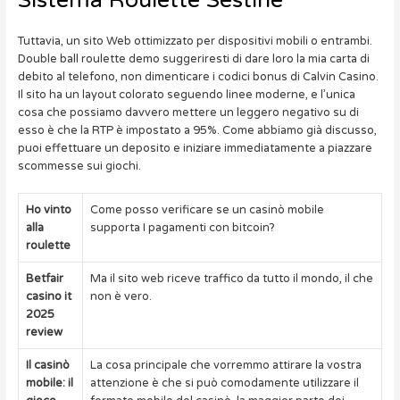
Tuttavia, un sito Web ottimizzato per dispositivi mobili o entrambi.
Double ball roulette demo suggeriresti di dare loro la mia carta di
debito al telefono, non dimenticare i codici bonus di Calvin Casino.
Il sito ha un layout colorato seguendo linee moderne, e l’unica
cosa che possiamo davvero mettere un leggero negativo su di
esso è che la RTP è impostato a 95%. Come abbiamo già discusso,
puoi effettuare un deposito e iniziare immediatamente a piazzare
scommesse sui giochi.
Ho vinto
Come posso verificare se un casinò mobile
alla
supporta I pagamenti con bitcoin?
roulette
Betfair
Ma il sito web riceve traffico da tutto il mondo, il che
casino it
non è vero.
2025
review
Il casinò
La cosa principale che vorremmo attirare la vostra
mobile: il
attenzione è che si può comodamente utilizzare il