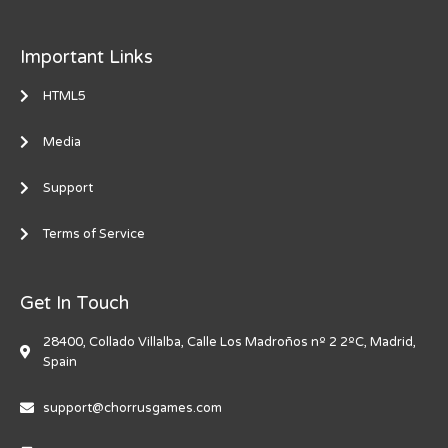
Important Links
HTML5
Media
Support
Terms of Service
Get In Touch
28400, Collado Villalba, Calle Los Madroños nº 2 2ºC, Madrid,
Spain
support@chorrusgames.com