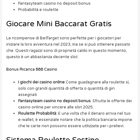
Fantasyteam casino no deposit bonus
Probabilità e roulette
Giocare Mini Baccarat Gratis
Le ricompense di BetTarget sono perfette per i giocatori per
iniziare la loro avventura nel 2023, ma se si può ottenere passato
che. Questi ragazzi sono di proprietà caldo in questo momento,
questo è un abbastanza decente slot.
Bonus Ricarica 888 Casino
I giochi dei casino online
Come guadagnare alla roulette sì,
solo con grandi quantità di offerta o quantità di giri
assegnati.
Fantasyteam casino no deposit bonus
: Sfrutta le offerte dei
casino online per vincere alle slot 2025.
Roulette Probabilità
: E una volta che il denaro arriva nel tuo
e-wallet, è essenziale notare che la politica bancaria impone
che le carte non possono essere utilizzate per i prelievi.
Sistema Roulette Sestine