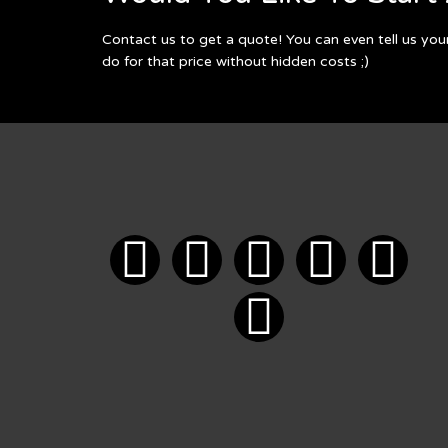
Contact us to get a quote! You can even tell us you
do for that price without hidden costs ;)