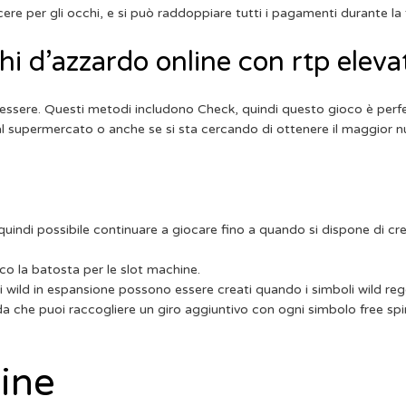
re per gli occhi, e si può raddoppiare tutti i pagamenti durante la 
chi d’azzardo online con rtp eleva
 essere. Questi metodi includono Check, quindi questo gioco è perf
al supermercato o anche se si sta cercando di ottenere il maggior n
uindi possibile continuare a giocare fino a quando si dispone di cre
o la batosta per le slot machine.
i wild in espansione possono essere creati quando i simboli wild reg
da che puoi raccogliere un giro aggiuntivo con ogni simbolo free spins
ine