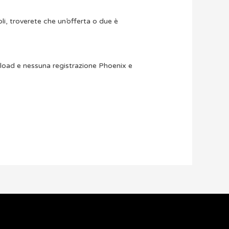
li, troverete che un’offerta o due è
wnload e nessuna registrazione Phoenix e