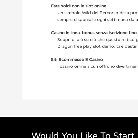
Fare soldi con le slot online
Un simbolo Wild del Percorso della proc
sempre disponibile ogni settimana da ut
Casino in linea: bonus senza iscrizione fi
Scopri di più su ciò che questo mitico 
Dragon free play slot demo, ci è destina
Siti Scommesse E Casino
I casinò online sicuri offrono divertime
Would You Like To Start