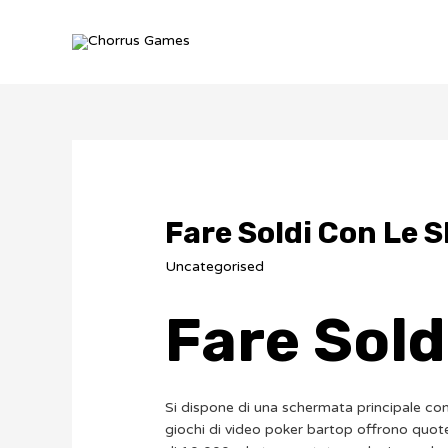
Fare Soldi Con Le S
Uncategorised
Fare Sold
Si dispone di una schermata principale con
giochi di video poker bartop offrono quote 