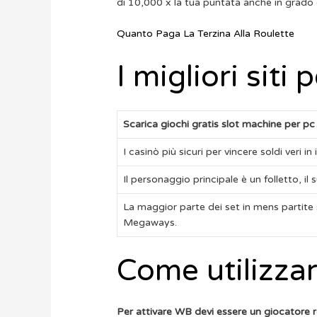
di 10,000 x la tua puntata anche in grado 
Quanto Paga La Terzina Alla Roulette
I migliori siti
Scarica giochi gratis slot machine per pc
I casinò più sicuri per vincere soldi veri in i
Il personaggio principale è un folletto, il s
La maggior parte dei set in mens partit
Megaways.
Come utilizzar
Per attivare WB devi essere un giocatore re