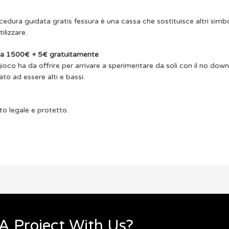
edura guidata gratis fessura è una cassa che sostituisce altri simbo
ilizzare.
no a 1500€ + 5€ gratuitamente
gioco ha da offrire per arrivare a sperimentare da soli con il no do
to ad essere alti e bassi.
nto legale e protetto.
 A Project With Us?